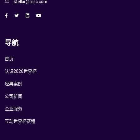
stellar@mac.com
导航
首页
认识2026世界杯
经典案例
公司新闻
企业服务
互动世界杯赛程