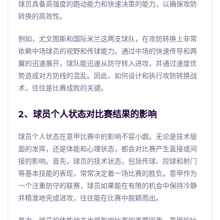
球员具备高强度的跑动能力和快速决策的能力，以确保攻防
转换的高效性。
例如，尤文图斯和国际米兰这两支球队，在攻防转换上非常
依赖中场球员的视野和传球能力。通过中场的快速传导和两
翼的迅速展开，球队能迅速从防守转入进攻，并通过速度优
势造成对方防线的混乱。因此，如何设计和执行攻防转换战
术，往往是比赛成败的关键。
2、球员个人状态对比赛结果的影响
球员个人状态在意甲比赛中的影响不容小觑。无论是技术层
面的发挥，还是体能和心理状态，都会对比赛产生直接或间
接的影响。首先，球员的技术状态，包括传球、控球和射门
等基本技能的表现，常常决定着一场比赛的胜负。意甲作为
一个注重防守的联赛，球员如果能在有限的机会中保持冷静
并精准地完成进攻，往往能在比赛中脱颖而出。