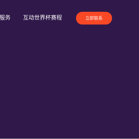
服务
互动世界杯赛程
立即联系