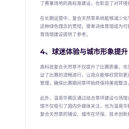
了赛事场地的高标准建设，也彰显了对环境
在长期运营中，复合天然草系统能够减少化
这种绿色理念的贯彻，使卑诗体育馆成为可
育场馆建设提供了参考。
4、球迷体验与城市形象提升
高科技复合天然草不仅提升了比赛质量，也
证了比赛的流畅进行，让观众能够欣赏到更
管理，确保比赛期间草坪始终保持美观整洁
此外，温哥华赛区通过结合草坪建设与场馆
馆不仅吸引了国内外媒体关注，也为温哥华
复合天然草的铺设，城市在环保、技术创新