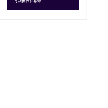
互动世界杯赛程