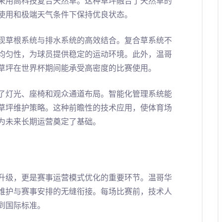
采用高科技复合天然草。这种草坪融合了天然草的
使用和极端天气条件下保持优良状态。
现草根系统与排水系统的高效结合。复合草系统不
均匀性，为球员提供稳定的运动环境。此外，温哥
草坪在世界杯期间能承受高密度的比赛使用。
了灯光、座椅和观众通道布局。智能化管理系统能
草坪维护策略。这种前瞻性的技术应用，使体育场
为未来长期运营奠定了基础。
升级，更是赛事运营模式优化的重要环节。温哥华
维护与赛事安排的无缝衔接。每场比赛前，技术人
到国际标准。