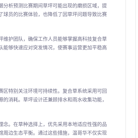
据分析预测比赛期间草坪可能出现的磨损区域，提
了球员的比赛体验，也降低了因草坪问题导致比赛
坪维护团队，确保工作人员能够掌握高科技复合草
队能够快速应对突发情况，使赛事运营更加平稳高
赛区特别关注环境可持续性。复合草系统采用可回
源的消耗。草坪设计还兼顾排水和雨水收集功能，
理念。在草种选择上，优先采用本地适应性强的品
馆周边生态平衡。通过这些措施，温哥华不仅实现