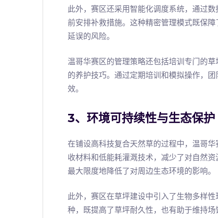
此外，赛区还采用智能化调度系统，通过数
前安排补救措施。这种精密管理模式既保障
延误的风险。
温哥华赛区的管理策略还包括培训专门的草
的养护技巧。通过定期培训和模拟操作，团
效。
3、环境可持续性与生态保护
在铺设高科技复合天然草的过程中，温哥华
收材料和低能耗灌溉技术，减少了对自然资
最大限度地降低了对周边生态环境的影响。
此外，赛区在草坪建设中引入了生物多样性
种，既提高了草坪耐久性，也有助于维持场