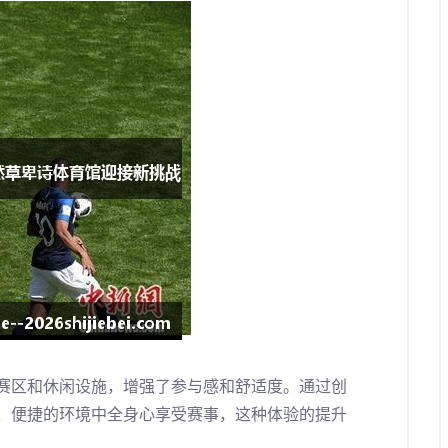
赛区和休闲设施，增强了参与感和舒适度。通过创
、便捷的环境中全身心享受赛事，这种体验的提升