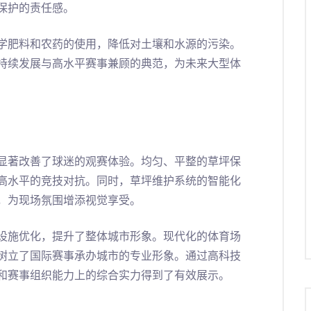
保护的责任感。
学肥料和农药的使用，降低对土壤和水源的污染。
持续发展与高水平赛事兼顾的典范，为未来大型体
显著改善了球迷的观赛体验。均匀、平整的草坪保
高水平的竞技对抗。同时，草坪维护系统的智能化
，为现场氛围增添视觉享受。
设施优化，提升了整体城市形象。现代化的体育场
树立了国际赛事承办城市的专业形象。通过高科技
和赛事组织能力上的综合实力得到了有效展示。