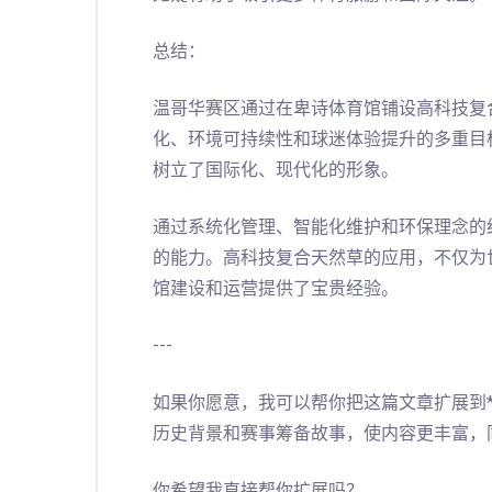
总结：
温哥华赛区通过在卑诗体育馆铺设高科技复
化、环境可持续性和球迷体验提升的多重目
树立了国际化、现代化的形象。
通过系统化管理、智能化维护和环保理念的
的能力。高科技复合天然草的应用，不仅为
馆建设和运营提供了宝贵经验。
---
如果你愿意，我可以帮你把这篇文章扩展到**
历史背景和赛事筹备故事，使内容更丰富，
你希望我直接帮你扩展吗？