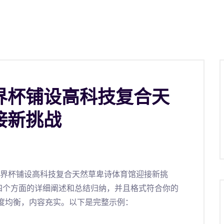
界杯铺设高科技复合天
接新挑战
世界杯铺设高科技复合天然草卑诗体育馆迎接新挑
、四个方面的详细阐述和总结归纳，并且格式符合你的
长度均衡，内容充实。以下是完整示例：