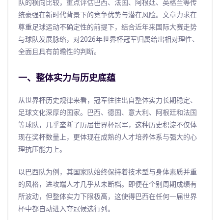
队的横向比较，重点评估巴西、法国、阿根廷、英格兰等传
统豪强在新时代背景下的竞争优势与潜在风险。文章力求在
尊重足球运动不确定性的前提下，结合近年来国际大赛走势
与球队发展脉络，对2026年世界杯冠军归属给出相对理性、
全面且具有前瞻性的判断。
一、整体实力与历史底蕴
从世界杯历史规律来看，冠军往往出自整体实力长期稳定、
足球文化深厚的国家。巴西、德国、意大利、阿根廷和法国
等球队，几乎垄断了历届世界杯冠军，这种历史积淀不仅体
现在奖杯数量上，更体现在成熟的人才培养体系与强大的心
理抗压能力上。
以巴西队为例，其国家队始终保持着技术型与身体素质并重
的风格，进攻端人才几乎从未断档。即便在个别周期成绩有
所波动，但整体实力下限极高，这使得巴西在任何一届世界
杯中都自动进入夺冠候选行列。