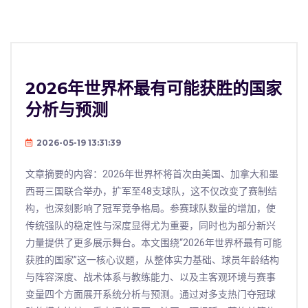
2026年世界杯最有可能获胜的国家
分析与预测
2026-05-19 13:31:39
文章摘要的内容：2026年世界杯将首次由美国、加拿大和墨
西哥三国联合举办，扩军至48支球队，这不仅改变了赛制结
构，也深刻影响了冠军竞争格局。参赛球队数量的增加，使
传统强队的稳定性与深度显得尤为重要，同时也为部分新兴
力量提供了更多展示舞台。本文围绕“2026年世界杯最有可能
获胜的国家”这一核心议题，从整体实力基础、球员年龄结构
与阵容深度、战术体系与教练能力、以及主客观环境与赛事
变量四个方面展开系统分析与预测。通过对多支热门夺冠球