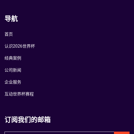
导航
首页
认识2026世界杯
经典案例
公司新闻
企业服务
互动世界杯赛程
订阅我们的邮箱