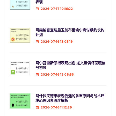
表现
2026-07-17 10:16:22
阿森纳官宣与后卫加布里埃尔商讨续约长约
计划
2026-07-16 13:05:19
阿尔瓦雷斯领衔表现出色 尤文世俱杯回暖信
号初显
2026-07-16 12:08:56
阿什拉夫德甲表现低迷的多重原因与战术环
境心理因素深度解析
2026-07-16 11:12:29