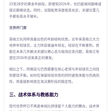
23至28岁的黄金年龄段，即便到2026年，也仍能保持巅峰或
接近巅峰状态。同时，法国板凳深度极其充足，关键位置几
乎都有高水平替补。
世界杯门票
英格兰队同样具备出色的年龄结构优势。近年来英格兰大力
培养年轻球员，主力阵容普遍年轻化，经验在不断累积。若
能在未来几年解决关键比赛心态与临场应变问题，英格兰有
望在2026年迎来真正的爆发。
相比之下，阿根廷与巴西需要在核心老将与年轻球员之间找
到更佳平衡。如何在保留经验优势的同时避免体能与伤病风
险，将直接影响其在淘汰赛阶段的稳定性。
三、战术体系与教练能力
现代世界杯已不再是单纯比拼球星个人能力的舞台，战术体