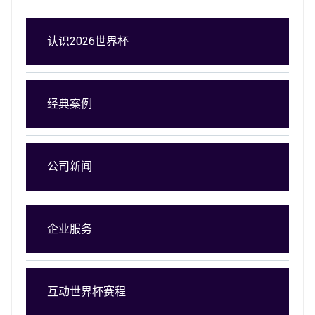
认识2026世界杯
经典案例
公司新闻
企业服务
互动世界杯赛程