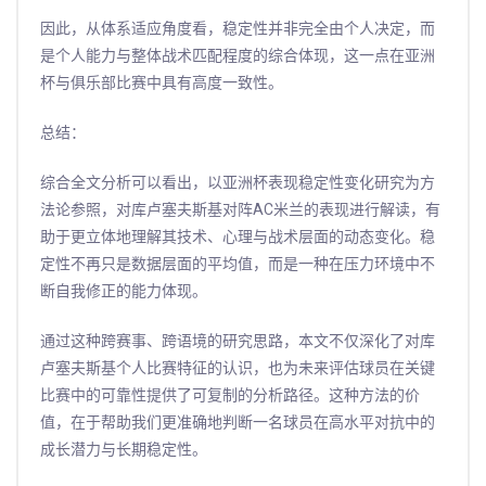
因此，从体系适应角度看，稳定性并非完全由个人决定，而
是个人能力与整体战术匹配程度的综合体现，这一点在亚洲
杯与俱乐部比赛中具有高度一致性。
总结：
综合全文分析可以看出，以亚洲杯表现稳定性变化研究为方
法论参照，对库卢塞夫斯基对阵AC米兰的表现进行解读，有
助于更立体地理解其技术、心理与战术层面的动态变化。稳
定性不再只是数据层面的平均值，而是一种在压力环境中不
断自我修正的能力体现。
通过这种跨赛事、跨语境的研究思路，本文不仅深化了对库
卢塞夫斯基个人比赛特征的认识，也为未来评估球员在关键
比赛中的可靠性提供了可复制的分析路径。这种方法的价
值，在于帮助我们更准确地判断一名球员在高水平对抗中的
成长潜力与长期稳定性。