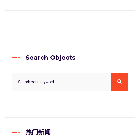
Search Objects
热门新闻