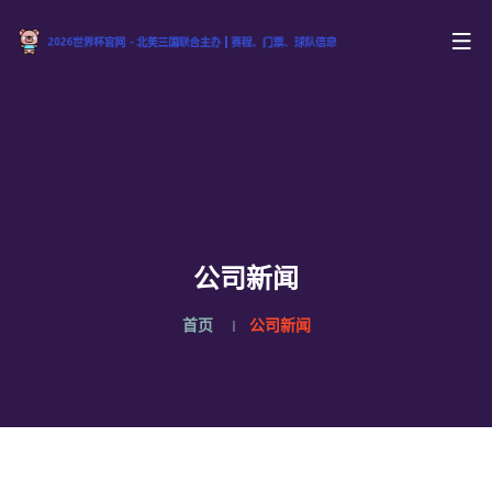
公司新闻
首页
公司新闻