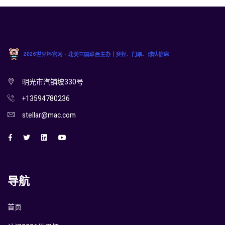
明光市汽铺坡330号
+13594780236
stellar@mac.com
导航
首页