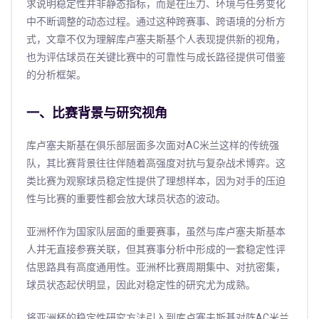
求说明稳定性并非静态指标，而是在压力、环境与任务变化
中不断调整的动态过程。通过这种跨赛事、跨语境的分析方
式，文章不仅为理解库卢塞夫斯基个人表现提供新的视角，
也为评估球员在关键比赛中的可靠性与成长路径提供可借鉴
的分析框架。
一、比赛背景与研究视角
库卢塞夫斯基在俱乐部层面多次面对AC米兰这样的传统强
队，其比赛背景往往伴随着高强度对抗与复杂战术博弈。这
类比赛为观察球员稳定性提供了理想样本，因为对手的压迫
性与比赛的重要性都会放大球员状态的波动。
亚洲杯作为国家队层面的重要赛事，虽然与库卢塞夫斯基本
人并无直接参赛关联，但其赛事分析中形成的一套稳定性评
估思路具有高度通用性。亚洲杯比赛周期集中、对抗密集，
球员状态起伏明显，因此对稳定性的研究尤为成熟。
将亚洲杯的稳定性研究方法引入到库卢塞夫斯基对阵AC米兰