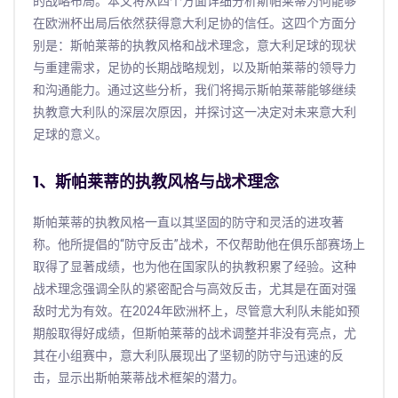
的战略布局。本文将从四个方面详细分析斯帕莱蒂为何能够
在欧洲杯出局后依然获得意大利足协的信任。这四个方面分
别是：斯帕莱蒂的执教风格和战术理念，意大利足球的现状
与重建需求，足协的长期战略规划，以及斯帕莱蒂的领导力
和沟通能力。通过这些分析，我们将揭示斯帕莱蒂能够继续
执教意大利队的深层次原因，并探讨这一决定对未来意大利
足球的意义。
1、斯帕莱蒂的执教风格与战术理念
斯帕莱蒂的执教风格一直以其坚固的防守和灵活的进攻著
称。他所提倡的“防守反击”战术，不仅帮助他在俱乐部赛场上
取得了显著成绩，也为他在国家队的执教积累了经验。这种
战术理念强调全队的紧密配合与高效反击，尤其是在面对强
敌时尤为有效。在2024年欧洲杯上，尽管意大利队未能如预
期般取得好成绩，但斯帕莱蒂的战术调整并非没有亮点，尤
其在小组赛中，意大利队展现出了坚韧的防守与迅速的反
击，显示出斯帕莱蒂战术框架的潜力。