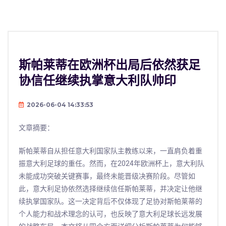
斯帕莱蒂在欧洲杯出局后依然获足
协信任继续执掌意大利队帅印
2026-06-04 14:33:53
文章摘要：
斯帕莱蒂自从担任意大利国家队主教练以来，一直肩负着重
振意大利足球的重任。然而，在2024年欧洲杯上，意大利队
未能成功突破关键赛事，最终未能晋级决赛阶段。尽管如
此，意大利足协依然选择继续信任斯帕莱蒂，并决定让他继
续执掌国家队。这一决定背后不仅体现了足协对斯帕莱蒂的
个人能力和战术理念的认可，也反映了意大利足球长远发展