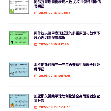
阿尔瓦雷斯领衔表现出色 尤文世俱杯回暖信
号初显
2026-07-16 12:08:56
阿什拉夫德甲表现低迷的多重原因与战术环
境心理因素深度解析
2026-07-16 11:12:29
那不勒斯时隔三十三年再登意甲巅峰全队荣
耀尽显
2026-07-16 10:17:08
迪亚斯关键绝平球助利物浦全身而退锁定宝
贵分数
2026-07-15 13:04:36