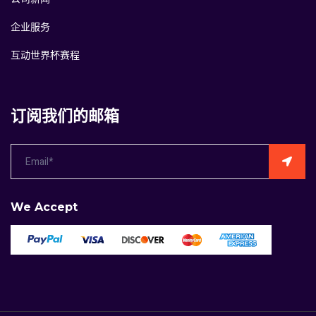
企业服务
互动世界杯赛程
订阅我们的邮箱
We Accept