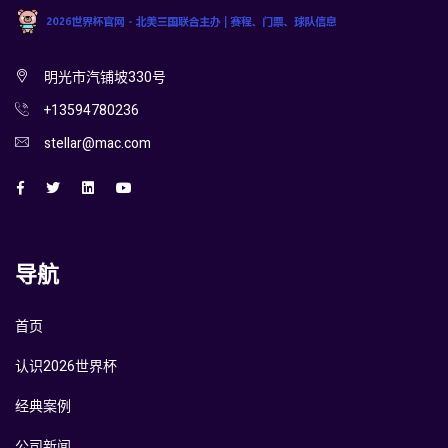
明光市汽铺坡330号
+13594780236
stellar@mac.com
导航
首页
认识2026世界杯
经典案例
公司新闻