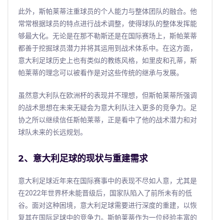
此外，斯帕莱蒂注重球员的个人能力与整体团队的融合。他
常常根据球员的特点进行战术调整，使得球队的整体发挥能
够最大化。无论是在那不勒斯还是在国际赛场上，斯帕莱蒂
都善于挖掘球员潜力并将其运用到战术体系中。在这方面，
意大利足球历史上也有类似的教练风格，如里皮和孔蒂，斯
帕莱蒂的理念可以被看作是对这些传统的继承与发展。
虽然意大利队在欧洲杯的表现并不理想，但斯帕莱蒂所强调
的战术思想在未来无疑会为意大利队注入更多的竞争力。足
协之所以继续信任斯帕莱蒂，正是看中了他的战术潜力和对
球队未来的长远规划。
2、意大利足球的现状与重建需求
意大利足球近年来在国际赛事中的表现不尽如人意，尤其是
在2022年世界杯未能晋级后，国家队陷入了前所未有的低
谷。面对这种困境，意大利足球需要进行深度的重建，以恢
复其在国际足球中的竞争力。斯帕莱蒂作为一位经验丰富的