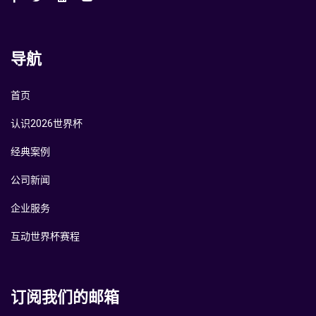
导航
首页
认识2026世界杯
经典案例
公司新闻
企业服务
互动世界杯赛程
订阅我们的邮箱