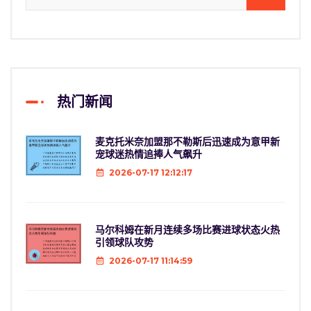
热门新闻
麦克托米奈加盟那不勒斯后迅速成为意甲新
宠球迷热情追捧人气飙升
2026-07-17 12:12:17
马尔科姆在新月连续多场比赛进球状态火热
引领球队攻势
2026-07-17 11:14:59