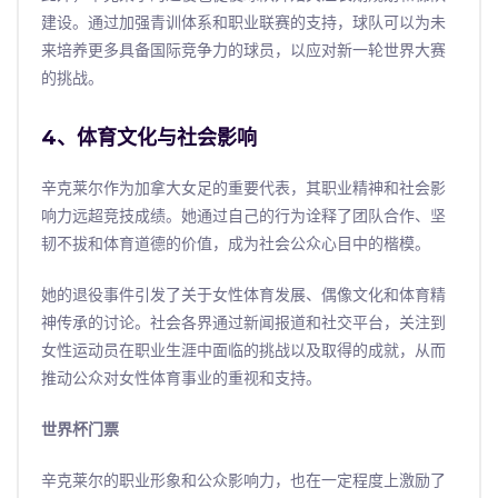
建设。通过加强青训体系和职业联赛的支持，球队可以为未
来培养更多具备国际竞争力的球员，以应对新一轮世界大赛
的挑战。
4、体育文化与社会影响
辛克莱尔作为加拿大女足的重要代表，其职业精神和社会影
响力远超竞技成绩。她通过自己的行为诠释了团队合作、坚
韧不拔和体育道德的价值，成为社会公众心目中的楷模。
她的退役事件引发了关于女性体育发展、偶像文化和体育精
神传承的讨论。社会各界通过新闻报道和社交平台，关注到
女性运动员在职业生涯中面临的挑战以及取得的成就，从而
推动公众对女性体育事业的重视和支持。
世界杯门票
辛克莱尔的职业形象和公众影响力，也在一定程度上激励了