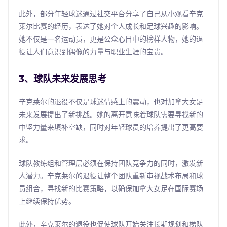
此外，部分年轻球迷通过社交平台分享了自己从小观看辛克
莱尔比赛的经历，表达了她对个人成长和足球兴趣的影响。
她不仅是一名运动员，更是公众心目中的榜样人物，她的退
役让人们意识到偶像的力量与职业生涯的宝贵。
3、球队未来发展思考
辛克莱尔的退役不仅是球迷情感上的震动，也对加拿大女足
未来发展提出了新挑战。她的离开意味着球队需要寻找新的
中坚力量来填补空缺，同时对年轻球员的培养提出了更高要
求。
球队教练组和管理层必须在保持团队竞争力的同时，激发新
人潜力。辛克莱尔的退役让整个团队重新审视战术布局和球
员组合，寻找新的比赛策略，以确保加拿大女足在国际赛场
上继续保持优势。
此外，辛克莱尔的退役也促使球队开始关注长期规划和梯队