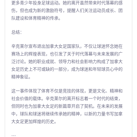
更多青少年投身足球运动。她的离开虽然带来时代落幕的感
伤，但也成为新的激励符号，提醒人们关注运动员成长、团
队建设和体育精神的传承。
总结：
辛克莱尔宣布退出加拿大女足国家队，不仅让球迷怀念她在
赛场上的辉煌表现，也引发了关于时代落幕与未来发展的广
泛讨论。她的职业成就、领导力和社会影响力构成了加拿大
女足历史上不可或缺的一部分，成为球迷和年轻球员心中的
精神象征。
这一事件体现了体育不仅是竞技的体现，更是文化、精神和
社会价值的载体。辛克莱尔的离开标志着一个时代的结束，
但同时也为加拿大女足的新篇章开启了契机。在未来的发展
中，球队和球迷将继续传承她的精神，以新的力量书写加拿
大女足更加辉煌的历史。
---