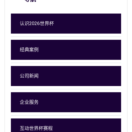
认识2026世界杯
经典案例
公司新闻
企业服务
互动世界杯赛程