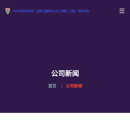
公司新闻
首页
公司新闻