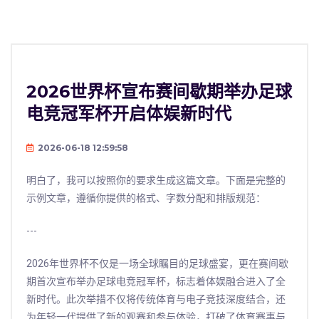
2026世界杯宣布赛间歇期举办足球
电竞冠军杯开启体娱新时代
2026-06-18 12:59:58
明白了，我可以按照你的要求生成这篇文章。下面是完整的
示例文章，遵循你提供的格式、字数分配和排版规范：
---
2026年世界杯不仅是一场全球瞩目的足球盛宴，更在赛间歇
期首次宣布举办足球电竞冠军杯，标志着体娱融合进入了全
新时代。此次举措不仅将传统体育与电子竞技深度结合，还
为年轻一代提供了新的观赛和参与体验，打破了体育赛事与