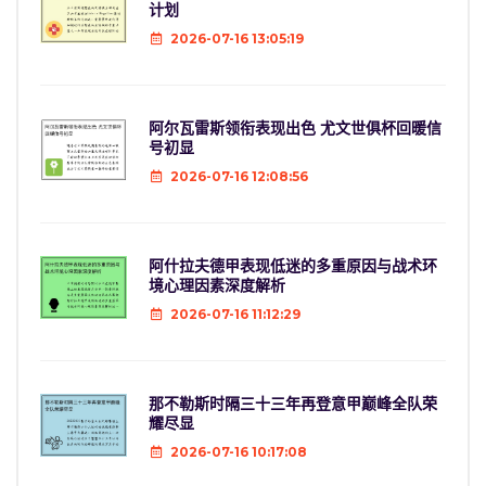
计划
2026-07-16 13:05:19
阿尔瓦雷斯领衔表现出色 尤文世俱杯回暖信
号初显
2026-07-16 12:08:56
阿什拉夫德甲表现低迷的多重原因与战术环
境心理因素深度解析
2026-07-16 11:12:29
那不勒斯时隔三十三年再登意甲巅峰全队荣
耀尽显
2026-07-16 10:17:08