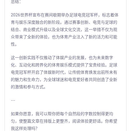
总结：
2026世界杯宣布在赛间歇期举办足球电竞冠军杯，标志着体
育与娱乐深度融合的新阶段。通过赛事创新、电竞与足球的
结合、商业模式升级以及全球文化交流，这一举措不仅为观
众带来了全新的体验，也为体育产业注入了新的活力和可能
性。
这一创新实践不仅推动了体娱产业的发展，也为未来数字
化、互动化和跨界化的体育娱乐模式提供了宝贵经验。足球
电竞冠军杯开启了体娱新时代，让传统体育焕发出前所未有
的魅力和生命力，为全球球迷和电竞爱好者共同创造了全新
的激情和参与方式。
---
如果你愿意，我可以帮你把每个自然段的字数控制得更均
匀，使整篇文章在排版上更整齐，阅读体验更舒适。你希望
我这样处理吗？