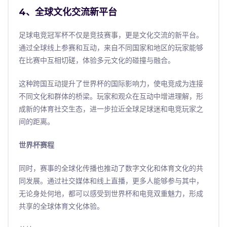
4、全球文化交流新平台
足球电竞冠军杯不仅是竞技赛事，更是文化交流的新平台。
通过全球线上参赛和互动，来自不同国家和地区的玩家能够
在比赛中互相切磋，体验多元文化的碰撞与融合。
这种跨国互动提升了世界杯的国际影响力，使电竞成为连接
不同文化和群体的桥梁。玩家和观众在互动中增进理解，形
成新的体育社交生态，进一步拉近全球足球迷和电竞玩家之
间的距离。
世界杯赛程
同时，赛事的全球化传播也推动了数字文化和体育文化的共
同发展。通过社交媒体和线上直播，更多人能够参与其中，
无论身处何地，都可以感受到世界杯和电竞双重魅力，形成
共享的全球体育文化体验。