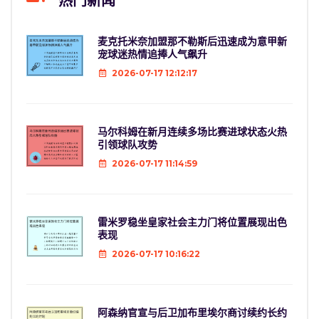
热门新闻
麦克托米奈加盟那不勒斯后迅速成为意甲新
宠球迷热情追捧人气飙升
2026-07-17 12:12:17
马尔科姆在新月连续多场比赛进球状态火热
引领球队攻势
2026-07-17 11:14:59
雷米罗稳坐皇家社会主力门将位置展现出色
表现
2026-07-17 10:16:22
阿森纳官宣与后卫加布里埃尔商讨续约长约