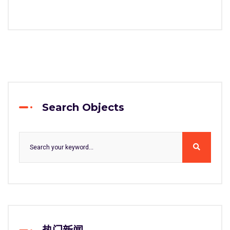
Search Objects