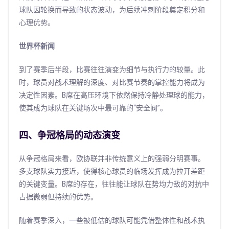
球队因轮换而导致的状态波动，为后续冲刺阶段奠定积分和
心理优势。
世界杯新闻
到了赛季后半段，比赛往往演变为细节与执行力的较量。此
时，球员对战术理解的深度、对比赛节奏的掌控能力将成为
决定性因素。B席在高压环境下依然保持冷静处理球的能力，
使其成为球队在关键场次中最可靠的“安全阀”。
四、争冠格局的动态演变
从争冠格局来看，欧协联并非传统意义上的强弱分明赛事。
多支球队实力接近，使得核心球员的临场发挥成为拉开差距
的关键变量。B席的存在，往往能让球队在势均力敌的对抗中
占据微弱但持续的优势。
随着赛季深入，一些被低估的球队可能凭借整体性和战术执