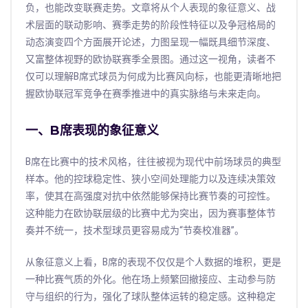
负，也能改变联赛走势。文章将从个人表现的象征意义、战
术层面的联动影响、赛季走势的阶段性特征以及争冠格局的
动态演变四个方面展开论述，力图呈现一幅既具细节深度、
又富整体视野的欧协联赛季全景图。通过这一视角，读者不
仅可以理解B席式球员为何成为比赛风向标，也能更清晰地把
握欧协联冠军竞争在赛季推进中的真实脉络与未来走向。
一、B席表现的象征意义
B席在比赛中的技术风格，往往被视为现代中前场球员的典型
样本。他的控球稳定性、狭小空间处理能力以及连续决策效
率，使其在高强度对抗中依然能够保持比赛节奏的可控性。
这种能力在欧协联层级的比赛中尤为突出，因为赛事整体节
奏并不统一，技术型球员更容易成为“节奏校准器”。
从象征意义上看，B席的表现不仅仅是个人数据的堆积，更是
一种比赛气质的外化。他在场上频繁回撤接应、主动参与防
守与组织的行为，强化了球队整体运转的稳定感。这种稳定