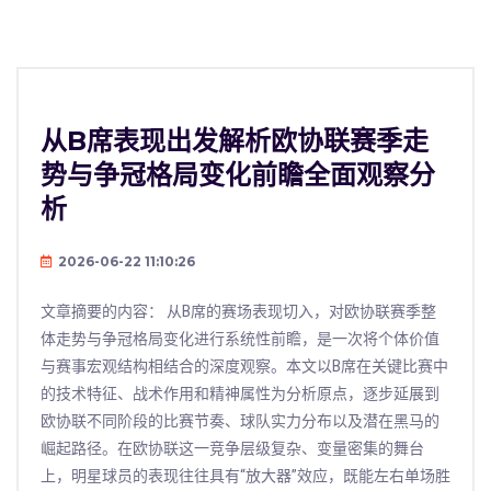
从B席表现出发解析欧协联赛季走
势与争冠格局变化前瞻全面观察分
析
2026-06-22 11:10:26
文章摘要的内容： 从B席的赛场表现切入，对欧协联赛季整
体走势与争冠格局变化进行系统性前瞻，是一次将个体价值
与赛事宏观结构相结合的深度观察。本文以B席在关键比赛中
的技术特征、战术作用和精神属性为分析原点，逐步延展到
欧协联不同阶段的比赛节奏、球队实力分布以及潜在黑马的
崛起路径。在欧协联这一竞争层级复杂、变量密集的舞台
上，明星球员的表现往往具有“放大器”效应，既能左右单场胜