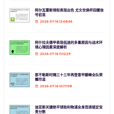
阿尔瓦雷斯领衔表现出色 尤文世俱杯回暖信
号初显
2026-07-16 12:08:56
阿什拉夫德甲表现低迷的多重原因与战术环
境心理因素深度解析
2026-07-16 11:12:29
那不勒斯时隔三十三年再登意甲巅峰全队荣
耀尽显
2026-07-16 10:17:08
迪亚斯关键绝平球助利物浦全身而退锁定宝
贵分数