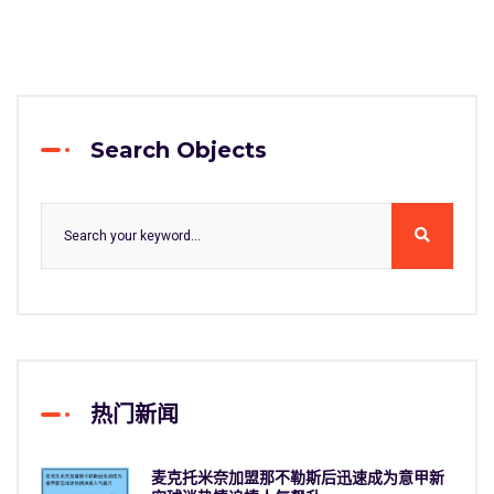
Search Objects
热门新闻
麦克托米奈加盟那不勒斯后迅速成为意甲新