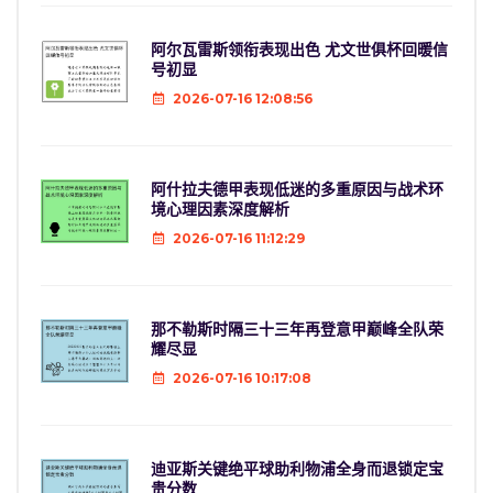
阿尔瓦雷斯领衔表现出色 尤文世俱杯回暖信
号初显
2026-07-16 12:08:56
阿什拉夫德甲表现低迷的多重原因与战术环
境心理因素深度解析
2026-07-16 11:12:29
那不勒斯时隔三十三年再登意甲巅峰全队荣
耀尽显
2026-07-16 10:17:08
迪亚斯关键绝平球助利物浦全身而退锁定宝
贵分数