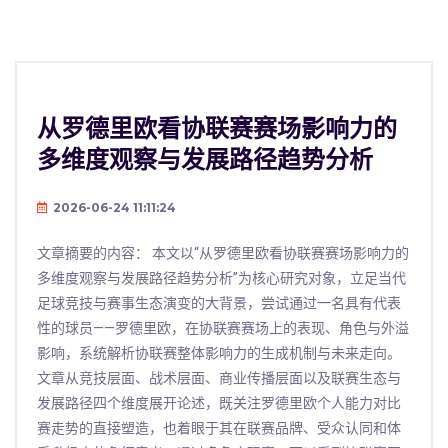
从罗德里欧看协联赛赛场影响力的
多维度观察与发展路径趋势分析
2026-06-24 11:11:24
文章摘要的内容： 本文以“从罗德里欧看协联赛赛场影响力的
多维度观察与发展路径趋势分析”为核心研究对象，立足当代
足球竞技与赛事生态演变的大背景，尝试通过一名具有代表
性的球员——罗德里欧，在协联赛赛场上的表现、角色与外溢
影响，系统解析协联赛整体影响力的生成机制与未来走向。
文章从竞技层面、战术层面、商业传播层面以及联赛生态与
发展路径四个维度展开论述，既关注罗德里欧个人能力对比
赛走势的直接塑造，也着眼于其在联赛品牌、受众认同和体