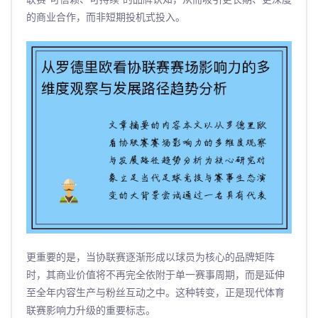
的商业合作，而非短期投机式投入。
更重要的是，当协联赛逐渐形成以球员为核心的品牌矩阵
时，其商业价值将不再完全依附于单一赛事周期，而是延伸
至全年内容生产与粉丝互动之中。这种转变，正是现代体育
联赛影响力升级的重要标志。