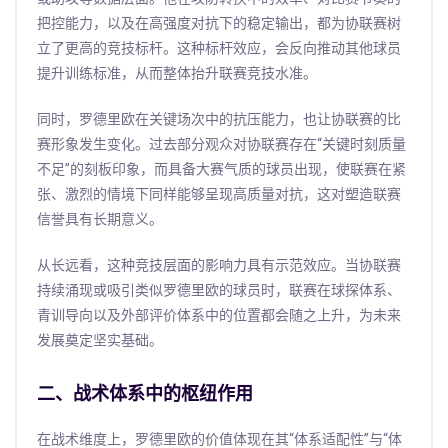
把控能力，以及在高强度对抗下的稳定输出，都为协联赛树
立了更高的竞技标杆。这种标杆效应，会反向推动其他球员
提升训练标准，从而整体抬升联赛竞技水准。
同时，罗德里欧在关键场次中的抗压能力，也让协联赛的比
赛形象发生变化。过去部分观众对协联赛存在“关键时刻质量
不足”的刻板印象，而具备大赛气质的球员出现，使联赛在紧
张、激烈的情境下同样能够呈现高质量对抗，这对塑造联赛
信誉具有长期意义。
从长远看，这种竞技层面的影响力具有示范效应。当协联赛
持续涌现或吸引类似罗德里欧的球员时，联赛在球探体系、
青训导向以及外部评价体系中的位置都会随之上升，为未来
发展奠定坚实基础。
二、战术体系中的枢纽作用
在战术维度上，罗德里欧的价值体现在其“体系适配性”与“体