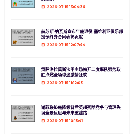
2026-07-15 13:04:36
赫苏斯·纳瓦斯宣布年底退役 塞维利亚俱乐部
授予终身合同表彰贡献
2026-07-15 12:07:44
贡萨洛拉莫斯法甲主场梅开二度率队强势取
胜点燃全场球迷激情狂欢
2026-07-15 11:12:03
谢菲联垫底降级背后英超残酷竞争与管理失
误全景反思与未来重建路
2026-07-15 10:15:41