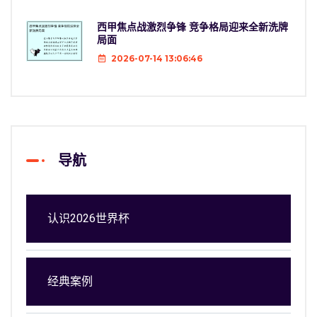
西甲焦点战激烈争锋 竞争格局迎来全新洗牌
局面
2026-07-14 13:06:46
导航
认识2026世界杯
经典案例