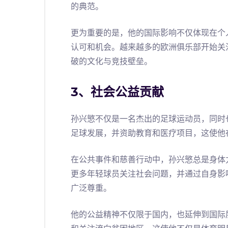
的典范。
更为重要的是，他的国际影响不仅体现在个
认可和机会。越来越多的欧洲俱乐部开始关
破的文化与竞技壁垒。
3、社会公益贡献
孙兴慜不仅是一名杰出的足球运动员，同时
足球发展，并资助教育和医疗项目，这使他
在公共事件和慈善行动中，孙兴慜总是身体
更多年轻球员关注社会问题，并通过自身影
广泛尊重。
他的公益精神不仅限于国内，也延伸到国际