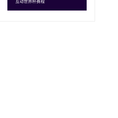
互动世界杯赛程