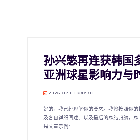
孙兴慜再连获韩国
亚洲球星影响力与
2026-07-01 12:09:11
好的，我已经理解你的要求。我将按照你的
及各自详细阐述、以及最后的总结归纳，总字
是文章示例：