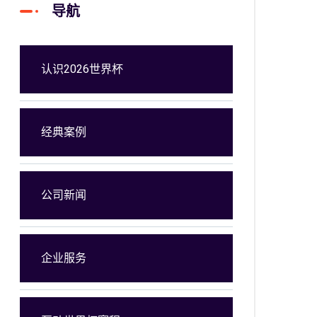
导航
认识2026世界杯
经典案例
公司新闻
企业服务