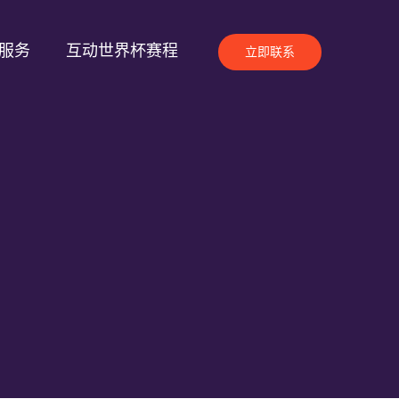
服务
互动世界杯赛程
立即联系