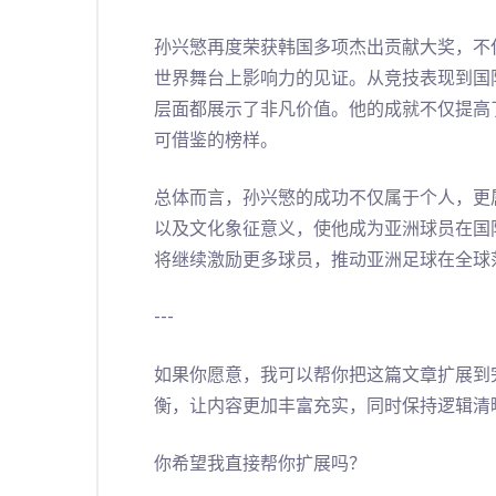
孙兴慜再度荣获韩国多项杰出贡献大奖，不
世界舞台上影响力的见证。从竞技表现到国
层面都展示了非凡价值。他的成就不仅提高
可借鉴的榜样。
总体而言，孙兴慜的成功不仅属于个人，更
以及文化象征意义，使他成为亚洲球员在国
将继续激励更多球员，推动亚洲足球在全球
---
如果你愿意，我可以帮你把这篇文章扩展到完
衡，让内容更加丰富充实，同时保持逻辑清
你希望我直接帮你扩展吗？