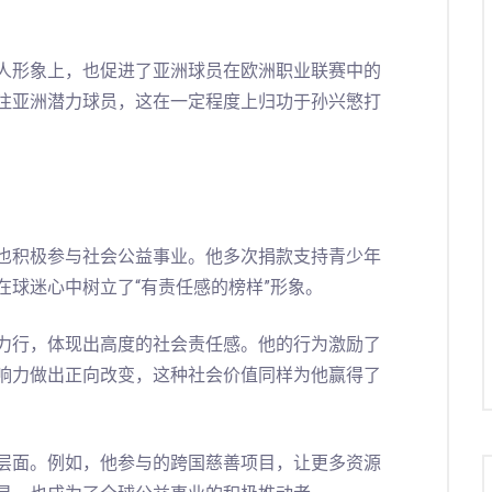
人形象上，也促进了亚洲球员在欧洲职业联赛中的
注亚洲潜力球员，这在一定程度上归功于孙兴慜打
也积极参与社会公益事业。他多次捐款支持青少年
在球迷心中树立了“有责任感的榜样”形象。
力行，体现出高度的社会责任感。他的行为激励了
响力做出正向改变，这种社会价值同样为他赢得了
层面。例如，他参与的跨国慈善项目，让更多资源