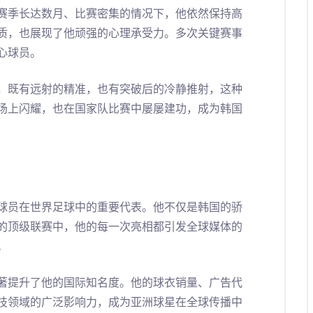
赛季长达数月、比赛密集的情况下，他依然保持高
质，也展现了他顽强的心理承受力。多次关键赛事
心球员。
，既有远射的精准，也有突破后的冷静推射，这种
场上闪耀，也在国家队比赛中屡屡建功，成为韩国
球员在世界足球中的重要代表。他不仅是韩国的骄
的顶级联赛中，他的每一次亮相都引发全球媒体的
。
著提升了他的国际知名度。他的球衣销量、广告代
技领域的广泛影响力，成为亚洲球星在全球传播中