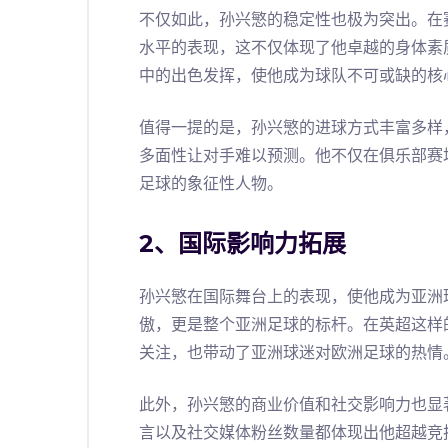
不仅如此，孙兴慜的稳定性也极为突出。在
水平的表现，这不仅体现了他卓越的身体素
中的出色发挥，使他成为球队不可或缺的核
值得一提的是，孙兴慜的进球方式丰富多样
多面性让对手难以预测。他不仅在俱乐部赛
足球的象征性人物。
2、国际影响力拓展
孙兴慜在国际舞台上的表现，使他成为亚洲
傲，更是整个亚洲足球的标杆。在英超这样
关注，也带动了亚洲球迷对欧洲足球的热情
此外，孙兴慜的商业价值和社交影响力也显
言以及社交媒体粉丝数量都体现出他超越竞