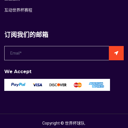
互动世界杯赛程
订阅我们的邮箱
We Accept
Copyright ©
世界杯球队
.