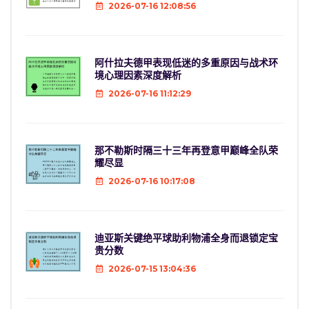
2026-07-16 12:08:56
阿什拉夫德甲表现低迷的多重原因与战术环
境心理因素深度解析
2026-07-16 11:12:29
那不勒斯时隔三十三年再登意甲巅峰全队荣
耀尽显
2026-07-16 10:17:08
迪亚斯关键绝平球助利物浦全身而退锁定宝
贵分数
2026-07-15 13:04:36