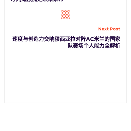
Next Post
速度与创造力交响穆西亚拉对阵AC米兰的国家
队赛场个人能力全解析