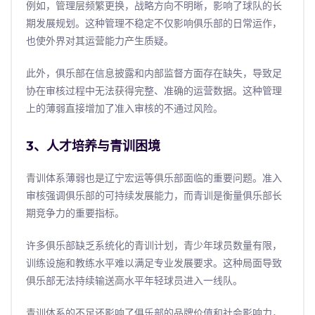
例如，管理层频繁更换，战略方向不明晰，影响了球队的长
期发展规划。这种管理不稳定不仅影响俱乐部的日常运作，
也使外界对其运营能力产生质疑。
此外，俱乐部在信息披露和内部监督方面存在缺失，导致足
协在审核过程中无法获得完整、准确的运营数据。这种管理
上的薄弱直接增加了准入审核的不通过风险。
3、人才培养与青训困境
青训体系薄弱也是辽宁宏运等俱乐部面临的重要问题。准入
审核强调俱乐部的可持续发展能力，而青训是衡量俱乐部长
期竞争力的重要指标。
许多俱乐部缺乏系统化的青训计划，青少年球员数量有限，
训练设施和教练水平难以满足专业发展要求。这种局面导致
俱乐部无法持续输送高水平年轻球员进入一线队。
青训体系的不足还影响了俱乐部的品牌价值和社会影响力，