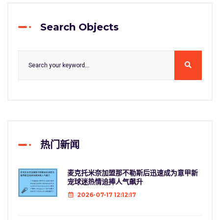
Search Objects
热门新闻
麦克托米奈加盟那不勒斯后迅速成为意甲新
宠球迷热情追捧人气飙升
2026-07-17 12:12:17