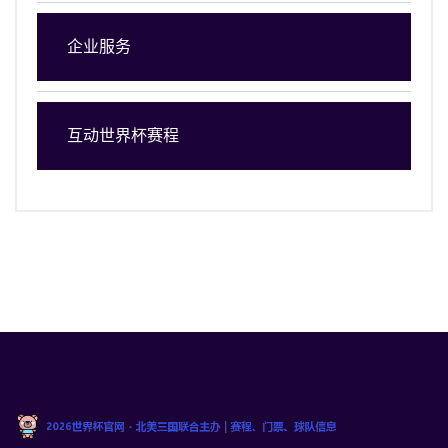
企业服务
互动世界杯赛程