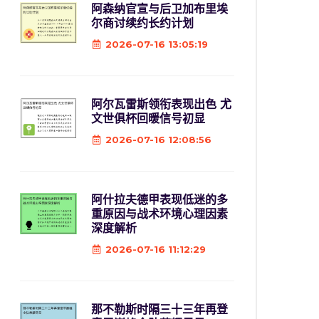
阿森纳官宣与后卫加布里埃
尔商讨续约长约计划
2026-07-16 13:05:19
阿尔瓦雷斯领衔表现出色 尤
文世俱杯回暖信号初显
2026-07-16 12:08:56
阿什拉夫德甲表现低迷的多
重原因与战术环境心理因素
深度解析
2026-07-16 11:12:29
那不勒斯时隔三十三年再登