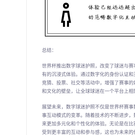
总结：
世界杯推出数字球迷护照，改变了球迷与赛
有的沉浸式体验。通过数字化的身份认证和
竞猜、投票、社交等活动中，增强了赛事的
和文化的壁垒，让全球球迷在一个平台上相
展望未来，数字球迷护照不仅是世界杯赛事
事互动模式的变革。随着技术的不断进步，
来更加多元化和个性化的体验。无论是在比
受到更丰富的互动和参与感，这也为未来的