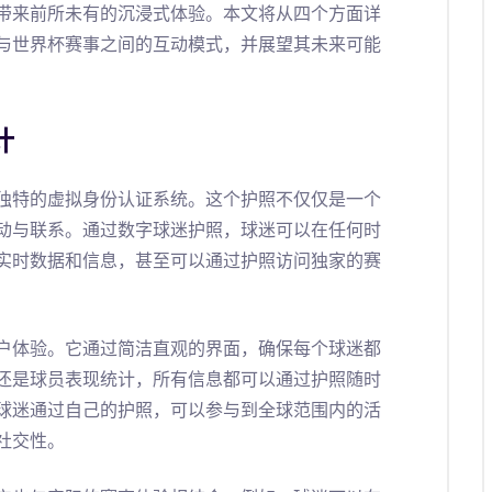
带来前所未有的沉浸式体验。本文将从四个方面详
与世界杯赛事之间的互动模式，并展望其未来可能
计
独特的虚拟身份认证系统。这个护照不仅仅是一个
动与联系。通过数字球迷护照，球迷可以在任何时
实时数据和信息，甚至可以通过护照访问独家的赛
户体验。它通过简洁直观的界面，确保每个球迷都
还是球员表现统计，所有信息都可以通过护照随时
球迷通过自己的护照，可以参与到全球范围内的活
社交性。