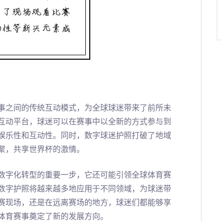
事之间的传统互动模式，为全球球迷带来了前所未
互动平台，球迷可以在赛事中以全新的方式参与到
娱乐性和互动性。同时，数字球迷护照打破了地域
聚，共享世界杯的激情。
数字化转型的重要一步，它还可能引领全球体育赛
数字护照将越来越多地应用于不同领域，为球迷带
赛现场，还是在远离赛场的地方，球迷们都能够享
体育赛事奠定了新的发展方向。