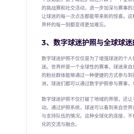
的挑战赛和社交活动，进一步加深与赛事的
让球迷的每一次点击都能带来新的惊喜。这
界杯的每一刻都变得更加难忘。
3、数字球迷护照与全球球迷
数字球迷护照不仅仅是为了增强球迷的个人
迷。世界杯是一个全球性的赛事，球迷来自
的粉丝群体能够通过一种便捷的方式参与到
洲，球迷们都可以通过数字护照参与赛事，
数字球迷护照不仅打破了地域的界限，还让
动。通过护照系统，球迷可以看到来自世界
与支持队伍的情况。这种全球化的连接，不
化的交流与融合。