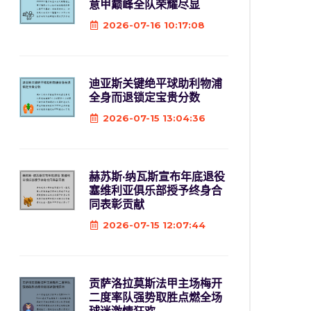
意甲巅峰全队荣耀尽显
2026-07-16 10:17:08
迪亚斯关键绝平球助利物浦
全身而退锁定宝贵分数
2026-07-15 13:04:36
赫苏斯·纳瓦斯宣布年底退役
塞维利亚俱乐部授予终身合
同表彰贡献
2026-07-15 12:07:44
贡萨洛拉莫斯法甲主场梅开
二度率队强势取胜点燃全场