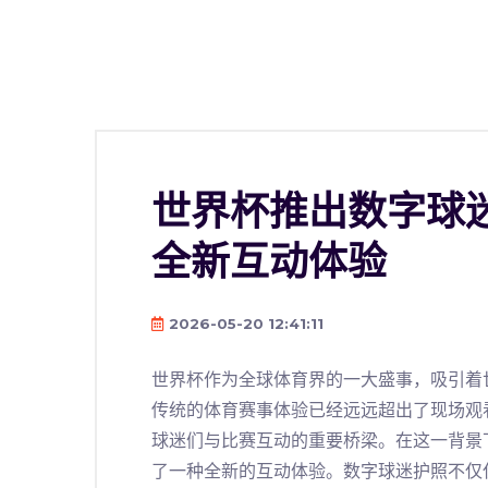
世界杯推出数字球
全新互动体验
2026-05-20 12:41:11
世界杯作为全球体育界的一大盛事，吸引着
传统的体育赛事体验已经远远超出了现场观
球迷们与比赛互动的重要桥梁。在这一背景
了一种全新的互动体验。数字球迷护照不仅