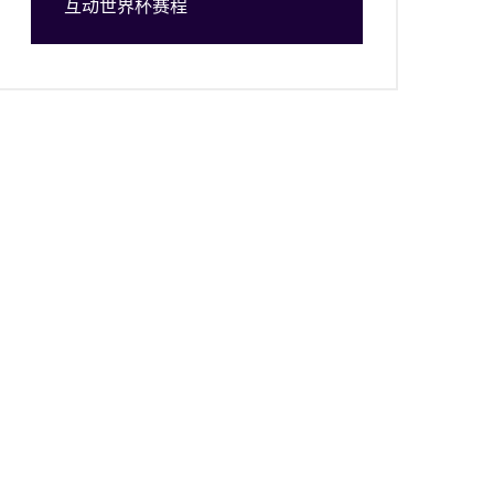
互动世界杯赛程