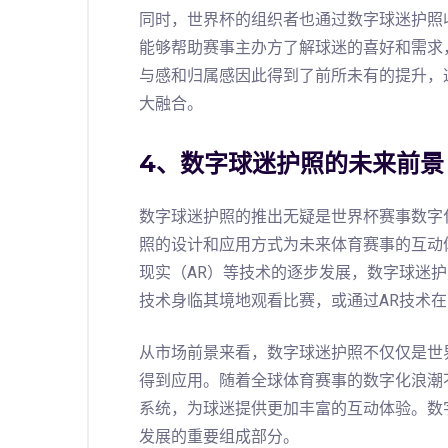
同时，世界杯的组织者也通过数字球迷护照
能够帮助赛事主办方了解球迷的喜好和需求
与感和归属感因此得到了前所未有的提升，
大融合。
4、数字球迷护照的未来前景
数字球迷护照的推出无疑是世界杯赛事数字
照的设计和应用方式为未来体育赛事的互动
现实（AR）等技术的逐步发展，数字球迷护
技术身临其境地观看比赛，或通过AR技术
从市场前景来看，数字球迷护照不仅仅是世
得到应用。随着全球体育赛事的数字化浪潮
系统，为球迷提供更加丰富的互动体验。数
发展的重要组成部分。