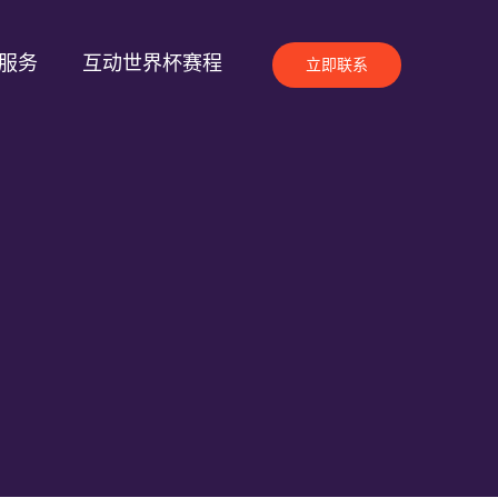
服务
互动世界杯赛程
立即联系