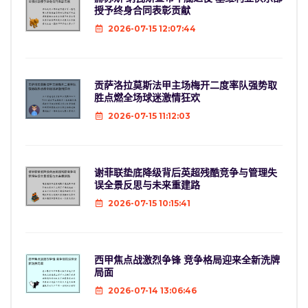
授予终身合同表彰贡献
2026-07-15 12:07:44
贡萨洛拉莫斯法甲主场梅开二度率队强势取
胜点燃全场球迷激情狂欢
2026-07-15 11:12:03
谢菲联垫底降级背后英超残酷竞争与管理失
误全景反思与未来重建路
2026-07-15 10:15:41
西甲焦点战激烈争锋 竞争格局迎来全新洗牌
局面
2026-07-14 13:06:46