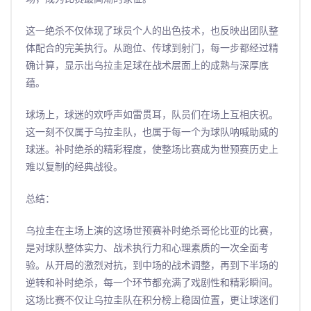
这一绝杀不仅体现了球员个人的出色技术，也反映出团队整
体配合的完美执行。从跑位、传球到射门，每一步都经过精
确计算，显示出乌拉圭足球在战术层面上的成熟与深厚底
蕴。
球场上，球迷的欢呼声如雷贯耳，队员们在场上互相庆祝。
这一刻不仅属于乌拉圭队，也属于每一个为球队呐喊助威的
球迷。补时绝杀的精彩程度，使整场比赛成为世预赛历史上
难以复制的经典战役。
总结：
乌拉圭在主场上演的这场世预赛补时绝杀哥伦比亚的比赛，
是对球队整体实力、战术执行力和心理素质的一次全面考
验。从开局的激烈对抗，到中场的战术调整，再到下半场的
逆转和补时绝杀，每一个环节都充满了戏剧性和精彩瞬间。
这场比赛不仅让乌拉圭队在积分榜上稳固位置，更让球迷们