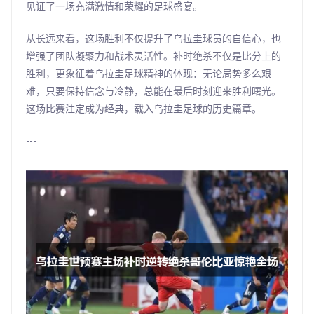
见证了一场充满激情和荣耀的足球盛宴。
从长远来看，这场胜利不仅提升了乌拉圭球员的自信心，也
增强了团队凝聚力和战术灵活性。补时绝杀不仅是比分上的
胜利，更象征着乌拉圭足球精神的体现：无论局势多么艰
难，只要保持信念与冷静，总能在最后时刻迎来胜利曙光。
这场比赛注定成为经典，载入乌拉圭足球的历史篇章。
---