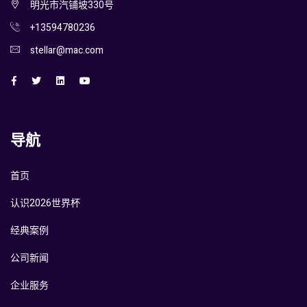
明光市汽铺坡330号
+13594780236
stellar@mac.com
导航
首页
认识2026世界杯
经典案例
公司新闻
企业服务