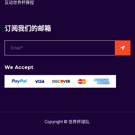
互动世界杯赛程
订阅我们的邮箱
We Accept
Copyright ©
世界杯球队
.