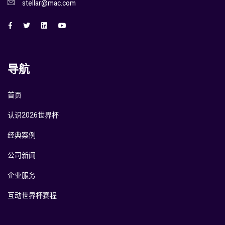
stellar@mac.com
导航
首页
认识2026世界杯
经典案例
公司新闻
企业服务
互动世界杯赛程