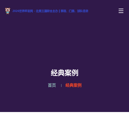
经典案例
首页
经典案例