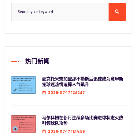
热门新闻
麦克托米奈加盟那不勒斯后迅速成为意甲新
宠球迷热情追捧人气飙升
2026-07-17 12:12:17
马尔科姆在新月连续多场比赛进球状态火热
引领球队攻势
2026-07-17 11:14:59