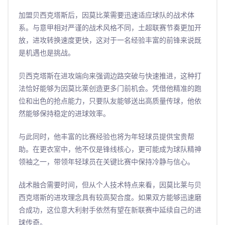
加盟贝西克塔斯后，因莫比莱需要迅速适应球队的战术体
系。与意甲相对严谨的战术风格不同，土超联赛节奏更加开
放，进攻转换速度更快，这对于一名经验丰富的前锋来说既
是机遇也是挑战。
贝西克塔斯在进攻端向来强调边路突破与快速推进，这种打
法恰好能够为因莫比莱创造更多门前机会。凭借他精准的跑
位和出色的抢点能力，只要队友能够送出高质量传球，他依
然能够保持稳定的进球效率。
与此同时，他丰富的比赛经验也将为年轻球员提供宝贵帮
助。在更衣室中，他不仅是锋线核心，更可能成为球队精神
领袖之一，带领年轻球员在关键比赛中保持冷静与信心。
战术融合需要时间，但从个人技术特点来看，因莫比莱与贝
西克塔斯的进攻理念具有较高契合度。如果双方能够迅速磨
合成功，这位意大利射手依然有望在新联赛中延续自己的进
球传奇。