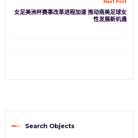
Next Post
女足美洲杯赛事改革进程加速 推动南美足球女
性发展新机遇
Search Objects