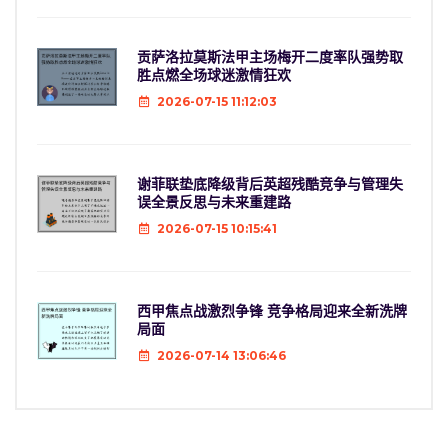
贡萨洛拉莫斯法甲主场梅开二度率队强势取
胜点燃全场球迷激情狂欢
2026-07-15 11:12:03
谢菲联垫底降级背后英超残酷竞争与管理失
误全景反思与未来重建路
2026-07-15 10:15:41
西甲焦点战激烈争锋 竞争格局迎来全新洗牌
局面
2026-07-14 13:06:46