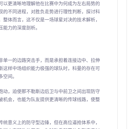
可以更清晰地理解他在比赛中为何成为左右局势的
现的不同进程，对胜负走势进行理性判断，探讨科
。整体而言，这不仅是一场球星对决的技术解析，
压能力的深度剖析。
非单一的边路突击手，而是承担着连接边中、拉伸
斯这样中场组织能力极强的球队时，科曼的存在可
多空间。
跑动，迫使那不勒斯边后卫与中前卫之间出现防守
破机会，也能为队友提供更清晰的传球线路，使整
传统意义上的防守型边锋，但在高位逼抢体系中，