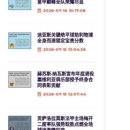
意甲巅峰全队荣耀尽显
2026-07-16 10:17:08
迪亚斯关键绝平球助利物浦
全身而退锁定宝贵分数
2026-07-15 13:04:36
赫苏斯·纳瓦斯宣布年底退役
塞维利亚俱乐部授予终身合
同表彰贡献
2026-07-15 12:07:44
贡萨洛拉莫斯法甲主场梅开
二度率队强势取胜点燃全场