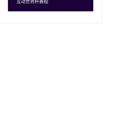
互动世界杯赛程