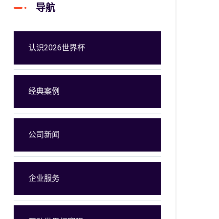
导航
认识2026世界杯
经典案例
公司新闻
企业服务