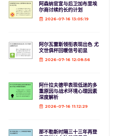
阿森纳官宣与后卫加布里埃
尔商讨续约长约计划
2026-07-16 13:05:19
阿尔瓦雷斯领衔表现出色 尤
文世俱杯回暖信号初显
2026-07-16 12:08:56
阿什拉夫德甲表现低迷的多
重原因与战术环境心理因素
深度解析
2026-07-16 11:12:29
那不勒斯时隔三十三年再登