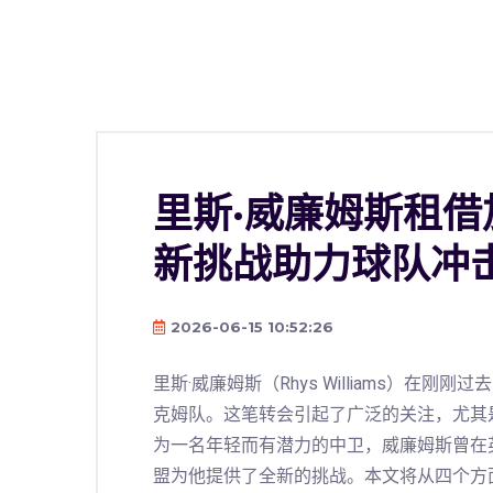
里斯·威廉姆斯租借
新挑战助力球队冲
2026-06-15 10:52:26
里斯·威廉姆斯（Rhys Williams）
克姆队。这笔转会引起了广泛的关注，尤其
为一名年轻而有潜力的中卫，威廉姆斯曾在
盟为他提供了全新的挑战。本文将从四个方