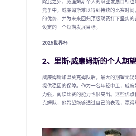
除此之外，威廉姆斯个人的职业发展目标也
竞争中，威廉姆斯难以得到持续的比赛时间
的优势，并为未来回归顶级联赛打下坚实的
设定的一个短期发展目标。
2026世界杯
2、里斯·威廉姆斯的个人期
威廉姆斯加盟莫克姆队后，最大的期望无疑
提供稳固的保障。作为一名年轻中卫，威廉
力强，阅读比赛的能力也很突出。这些优点
克姆队，他希望能够通过自己的表现，赢得