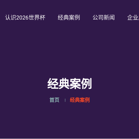
认识2026世界杯
经典案例
公司新闻
企业
经典案例
首页
经典案例