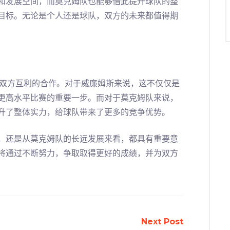
和发展空间，而莫克姆队也能够借此提升球队的整
目标。无论是个人还是球队，双方的未来都值得期
次双方互利的合作。对于威廉姆斯来说，这不仅仅是
更高水平比赛的重要一步。而对于莫克姆队来说，
升了整体实力，给球队带来了更多的竞争优势。
，还是从莫克姆队的长远发展来看，都具有重要意
将通过不断努力，争取取得更好的成绩，并为双方
Next Post