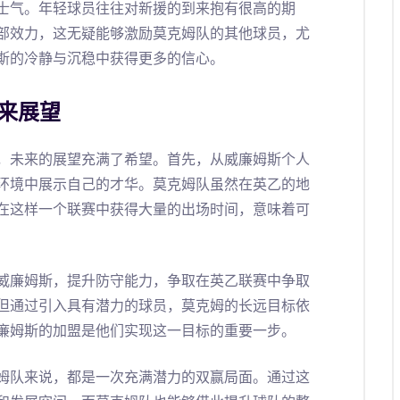
士气。年轻球员往往对新援的到来抱有很高的期
部效力，这无疑能够激励莫克姆队的其他球员，尤
斯的冷静与沉稳中获得更多的信心。
来展望
，未来的展望充满了希望。首先，从威廉姆斯个人
环境中展示自己的才华。莫克姆队虽然在英乙的地
在这样一个联赛中获得大量的出场时间，意味着可
威廉姆斯，提升防守能力，争取在英乙联赛中争取
但通过引入具有潜力的球员，莫克姆的长远目标依
廉姆斯的加盟是他们实现这一目标的重要一步。
姆队来说，都是一次充满潜力的双赢局面。通过这