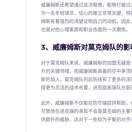
威廉姆斯还希望通过这次租借，能够打破过
为一名年轻球员，信心的建立非常关键，特
姆斯有着强烈的渴望证明自己的动机。因此
也是对他心理素质和职业态度的一次磨炼。
3、威廉姆斯对莫克姆队的影
对于莫克姆队来说，威廉姆斯的加盟无疑是
升的关键领域，而威廉姆斯具备的空中争顶
斯的加入，莫克姆队的后防线有了更多的深
择更为灵活的战术布置，进而提高球队在联
此外，威廉姆斯不仅能在防守端提供帮助，
尽管他在进攻端的表现不会是莫克姆的主要
供额外的威胁，这对于一些较为平衡的对手