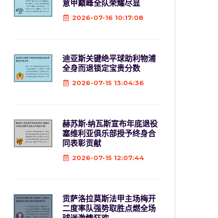
意甲巅峰全队荣耀尽显
2026-07-16 10:17:08
迪亚斯关键绝平球助利物浦
全身而退锁定宝贵分数
2026-07-15 13:04:36
赫苏斯·纳瓦斯宣布年底退役
塞维利亚俱乐部授予终身合
同表彰贡献
2026-07-15 12:07:44
贡萨洛拉莫斯法甲主场梅开
二度率队强势取胜点燃全场