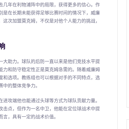
去几年在利物浦阵中的局限，获得更多的信心。作
别是在长期未能获得足够比赛时间的情况下，威廉
，这次加盟莫克姆，不仅是对他个人能力的挑战，
响
一大助力。球队的后防一直以来是他们竞技水平提
能力和防守稳定性正是莫克姆急需的。随着威廉姆
度和选项。教练组也可以根据对手的不同特点，选
赛中的整体竞争力。
在进攻端他也能通过头球等方式为球队贡献力量。
攻击点，但作为一名中卫，他能在定位球战术中提
而言，具有一定的战术价值。