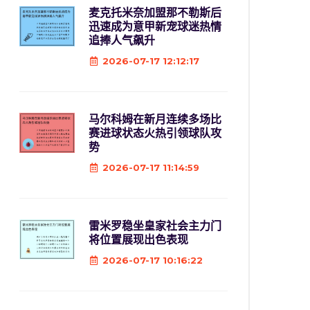
麦克托米奈加盟那不勒斯后
迅速成为意甲新宠球迷热情
追捧人气飙升
2026-07-17 12:12:17
马尔科姆在新月连续多场比
赛进球状态火热引领球队攻
势
2026-07-17 11:14:59
雷米罗稳坐皇家社会主力门
将位置展现出色表现
2026-07-17 10:16:22