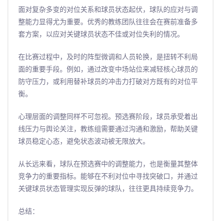
面对复杂多变的对位关系和球员状态起伏，球队的应对与调
整能力显得尤为重要。优秀的教练团队往往会在赛前准备多
套方案，以应对关键球员状态不佳或对位失利的情况。
在比赛过程中，及时的阵型微调和人员轮换，是扭转不利局
面的重要手段。例如，通过改变中场站位来减轻核心球员的
防守压力，或利用替补球员的冲击力打破对方既有的对位平
衡。
心理层面的调整同样不可忽视。预选赛阶段，球员承受着出
线压力与舆论关注，教练组需要通过沟通和激励，帮助关键
球员稳定心态，避免状态波动被无限放大。
从长远来看，球队在预选赛中的调整能力，也是衡量其整体
竞争力的重要指标。能够在不利对位中寻找突破口，并通过
关键球员状态管理实现反弹的球队，往往更具持续竞争力。
总结：