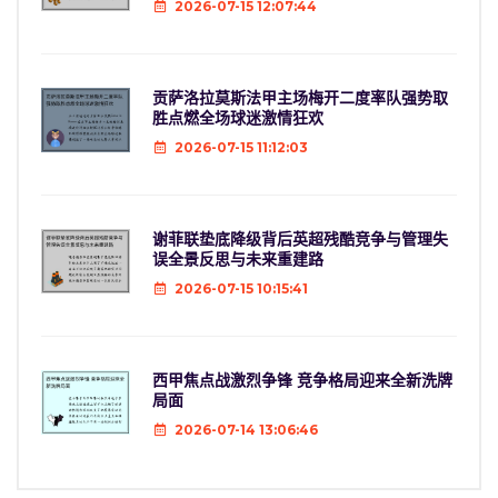
2026-07-15 12:07:44
贡萨洛拉莫斯法甲主场梅开二度率队强势取
胜点燃全场球迷激情狂欢
2026-07-15 11:12:03
谢菲联垫底降级背后英超残酷竞争与管理失
误全景反思与未来重建路
2026-07-15 10:15:41
西甲焦点战激烈争锋 竞争格局迎来全新洗牌
局面
2026-07-14 13:06:46