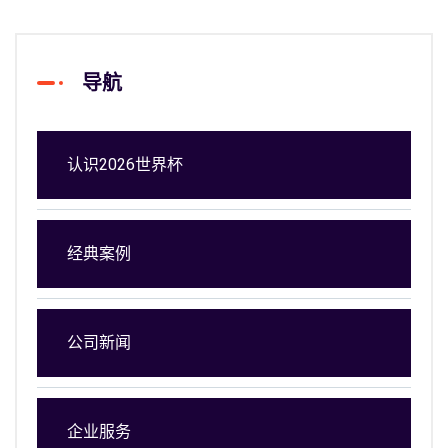
导航
认识2026世界杯
经典案例
公司新闻
企业服务