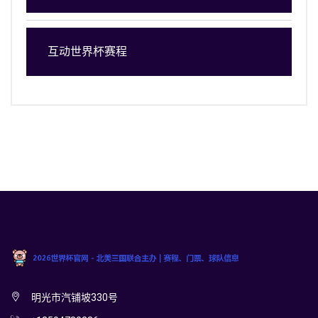
互动世界杯赛程
明光市汽铺坡330号