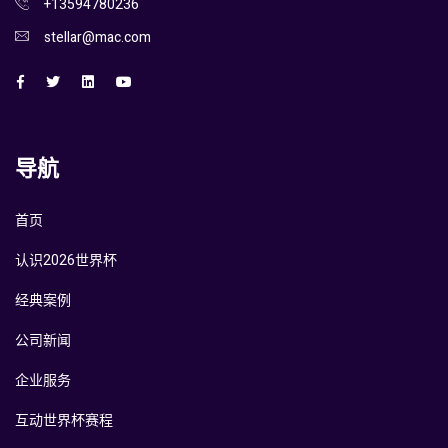
+13594780236
stellar@mac.com
导航
首页
认识2026世界杯
经典案例
公司新闻
企业服务
互动世界杯赛程