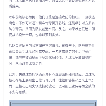
时，球队战术执行更加流畅，对位优势也更容易被转化为实
质成果。
以中前场核心为例，他们往往是连接攻防的枢纽。一旦状态
出色，不仅可以通过精准传球撕开防线，还能吸引对方多名
防守球员，从而为队友创造空间。反之，如果状态低迷，即
便战术设计合理，也难以落到实处。
后防关键球员的状态同样不容忽视。预选赛中，防线稳定性
直接关系到球队的容错空间。一名状态稳定的中后卫或门
将，能够在被动局面下多次化解险情，为球队争取调整时
间，从而改变比赛走势。
此外，关键球员的状态还具有心理层面的辐射效应。当球队
核心在场上展现出自信与斗志时，往往能够带动全队士气；
而一旦核心出现失误或情绪波动，也可能迅速传导为全队的
不安与急躁。