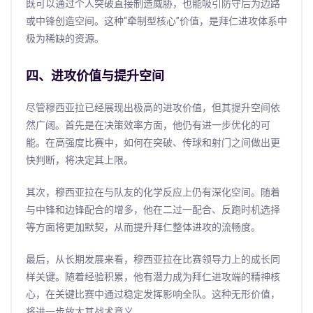
既可以通过个人突破直接制造威胁，也能吸引防守后为边路
或中锋创造空间。这种“牵制型核心”价值，是拜仁进攻体系中
极为稀缺的资源。
四、进攻价值与提升空间
尽管穆西亚拉已经展现出极高的进攻价值，但其提升空间依
然广阔。首先是在决策效率方面，他仍有进一步优化的可
能。在高强度比赛中，如何在突破、传球和射门之间做出更
快判断，将决定其上限。
其次，穆西亚拉在与队友的化学反应上仍有深化空间。随着
与中锋和边锋配合的增多，他在二过一配合、反跑时机选择
等方面将更加默契，从而提升拜仁整体进攻的流畅度。
最后，从长期发展来看，穆西亚拉在比赛领导力上的成长同
样关键。随着经验积累，他有潜力成为拜仁进攻端的精神核
心，在关键比赛中通过稳定发挥影响全队。这种无形价值，
将进一步放大其战术意义。