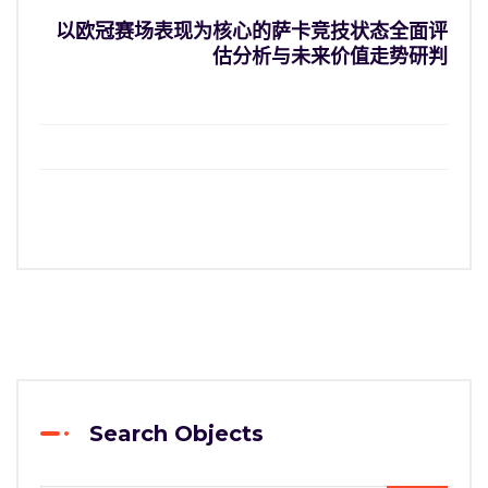
以欧冠赛场表现为核心的萨卡竞技状态全面评
估分析与未来价值走势研判
Search Objects