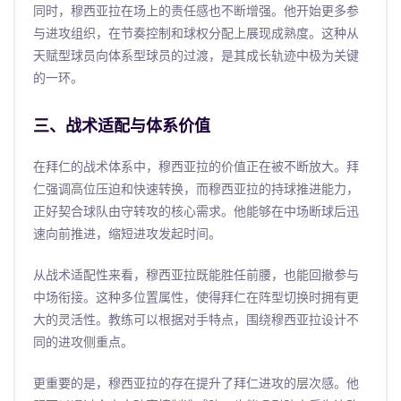
同时，穆西亚拉在场上的责任感也不断增强。他开始更多参
与进攻组织，在节奏控制和球权分配上展现成熟度。这种从
天赋型球员向体系型球员的过渡，是其成长轨迹中极为关键
的一环。
三、战术适配与体系价值
在拜仁的战术体系中，穆西亚拉的价值正在被不断放大。拜
仁强调高位压迫和快速转换，而穆西亚拉的持球推进能力，
正好契合球队由守转攻的核心需求。他能够在中场断球后迅
速向前推进，缩短进攻发起时间。
从战术适配性来看，穆西亚拉既能胜任前腰，也能回撤参与
中场衔接。这种多位置属性，使得拜仁在阵型切换时拥有更
大的灵活性。教练可以根据对手特点，围绕穆西亚拉设计不
同的进攻侧重点。
更重要的是，穆西亚拉的存在提升了拜仁进攻的层次感。他