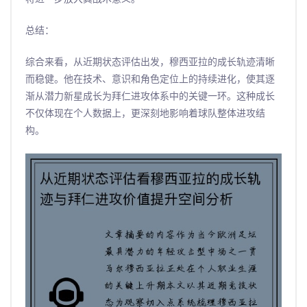
总结：
综合来看，从近期状态评估出发，穆西亚拉的成长轨迹清晰
而稳健。他在技术、意识和角色定位上的持续进化，使其逐
渐从潜力新星成长为拜仁进攻体系中的关键一环。这种成长
不仅体现在个人数据上，更深刻地影响着球队整体进攻结
构。