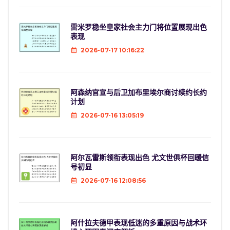
雷米罗稳坐皇家社会主力门将位置展现出色
表现
2026-07-17 10:16:22
阿森纳官宣与后卫加布里埃尔商讨续约长约
计划
2026-07-16 13:05:19
阿尔瓦雷斯领衔表现出色 尤文世俱杯回暖信
号初显
2026-07-16 12:08:56
阿什拉夫德甲表现低迷的多重原因与战术环