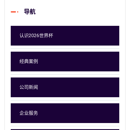
导航
认识2026世界杯
经典案例
公司新闻
企业服务