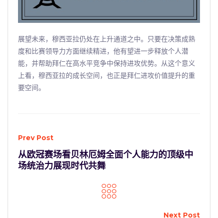
展望未来，穆西亚拉仍处在上升通道之中。只要在决策成熟
度和比赛领导力方面继续精进，他有望进一步释放个人潜
能，并帮助拜仁在高水平竞争中保持进攻优势。从这个意义
上看，穆西亚拉的成长空间，也正是拜仁进攻价值提升的重
要空间。
Prev Post
从欧冠赛场看贝林厄姆全面个人能力的顶级中
场统治力展现时代共舞
Next Post