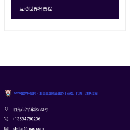
互动世界杯赛程
明光市汽铺坡330号
+13594780236
stellar@mac.com