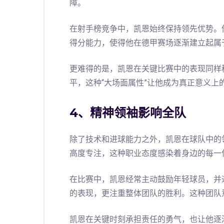
障。
在射手榜竞争中，凯恩始终保持领先优势。
得分能力，使得他在德甲赛场逐渐建立起属
更难得的是，凯恩在关键比赛中的表现同样
平，这种“大场面属性”让他成为真正意义上
4、精神领袖影响全队
除了技术和进球能力之外，凯恩在球队中的
高度专注，这种职业态度感染着身边的每一
在比赛中，凯恩经常主动鼓励年轻球员，并
的表现，更注重整体团队的胜利。这种团队
凯恩在关键时刻承担责任的勇气，也让他逐