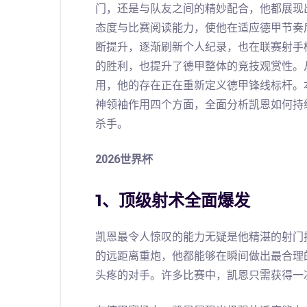
门，还是与队友之间的精妙配合，他都展现
态度与比赛阅读能力，使他在适应德甲节奏
断提升，逐渐刷新个人纪录，也在联赛射手
的胜利，也提升了德甲整体的竞技观赏性。
用，他的存在正在重新定义德甲锋线标杆。
神领袖作用四个方面，全面分析凯恩如何持
杀手。
2026世界杯
1、顶级射术全面爆发
凯恩最令人惊叹的能力无疑是他精湛的射门
的远距离重炮，他都能够在瞬间做出最合理
头疼的对手。许多比赛中，凯恩只需获得一