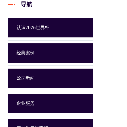
导航
认识2026世界杯
经典案例
公司新闻
企业服务