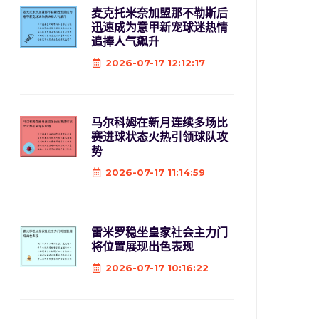
麦克托米奈加盟那不勒斯后
迅速成为意甲新宠球迷热情
追捧人气飙升
2026-07-17 12:12:17
马尔科姆在新月连续多场比
赛进球状态火热引领球队攻
势
2026-07-17 11:14:59
雷米罗稳坐皇家社会主力门
将位置展现出色表现
2026-07-17 10:16:22