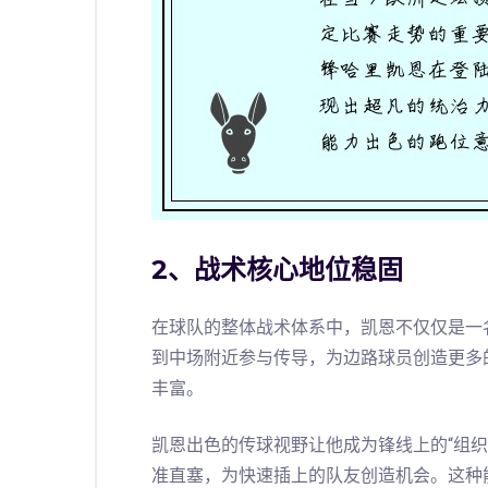
2、战术核心地位稳固
在球队的整体战术体系中，凯恩不仅仅是一
到中场附近参与传导，为边路球员创造更多
丰富。
凯恩出色的传球视野让他成为锋线上的“组
准直塞，为快速插上的队友创造机会。这种