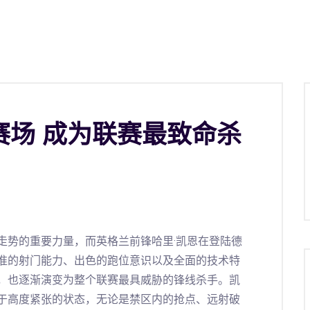
赛场 成为联赛最致命杀
走势的重要力量，而英格兰前锋哈里·凯恩在登陆德
准的射门能力、出色的跑位意识以及全面的技术特
，也逐渐演变为整个联赛最具威胁的锋线杀手。凯
于高度紧张的状态，无论是禁区内的抢点、远射破