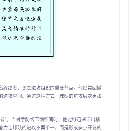
名终结者，更是进攻组织的重要节点。他经常回撤
的进攻空间。通过这种方式，球队的进攻层次更加
织者”。当对手防线压缩空间时，他能够迅速送出精
能力让球队的进攻不再单一，而是形成多点开花的