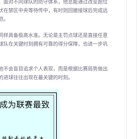
。面对不同球队的防守体系，他总能通过改变跑位
伏在禁区中央等待传中，有时则回撤接球后完成远
范。
同样具备极高水准。无论是主罚点球还是直接任意
球队在关键时刻拥有可靠的得分保障，也进一步巩
他不会盲目追求个人表现，而是根据比赛局势做出
的进球往往出现在最关键的时刻。