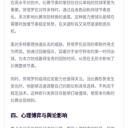
在高水平对抗中，比赛节奏的掌控往往比单纯的控球率更为
重要。劳塔罗在对阵多特时，通过自身跑动和持球节奏变
化，多次影响比赛攻防转换的速度。这种能力使球队能够在
需要时放缓节奏稳定局势，在关键阶段又突然提速制造杀
机。
面对多特蒙德快速反击的威胁，劳塔罗在前场的牵制作用尤
为明显。他通过回撤接应，延缓对手由守转攻的第一时间出
球，为本方防线赢得宝贵的回防时间，从而在无形中影响了
比赛整体节奏。
同时，劳塔罗的临场应变能力也值得关注。当比赛形势发生
变化时，他能够迅速调整自己的跑位和进攻选择，不拘泥于
既定战术。这种即兴发挥往往能够打破僵局，使原本均衡的
比赛出现倾斜。
四、心理博弈与舆论影响