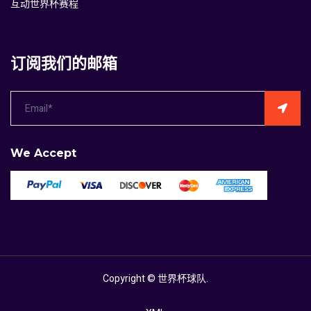
互动世界杯赛程
订阅我们的邮箱
We Accept
Copyright ©
世界杯球队
.