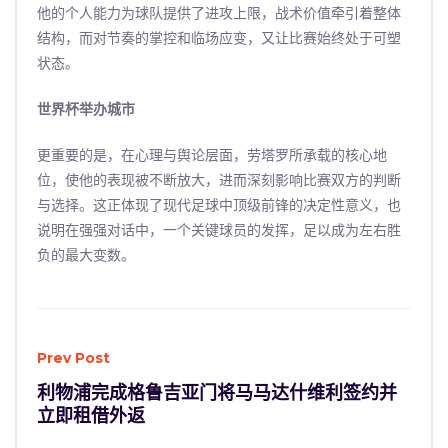
他的个人能力为球队提供了进攻上限，战术价值牵引着整体
结构，而对节奏的掌控和临场应变，又让比赛始终处于可塑
状态。
世界杯举办城市
更重要的是，在心理与舆论层面，劳塔罗所承载的核心地
位，使他的表现被不断放大，进而深刻影响比赛双方的判断
与选择。这正体现了现代足球中顶级前锋的决定性意义，也
说明在强强对话中，一个关键球员的发挥，足以成为左右胜
负的最大变数。
Prev Post
利物浦完成格鲁吉亚门将马马达什维利签约并
立即租借外返