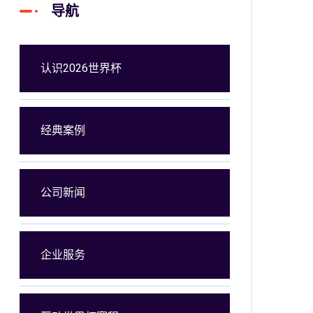
导航
认识2026世界杯
经典案例
公司新闻
企业服务