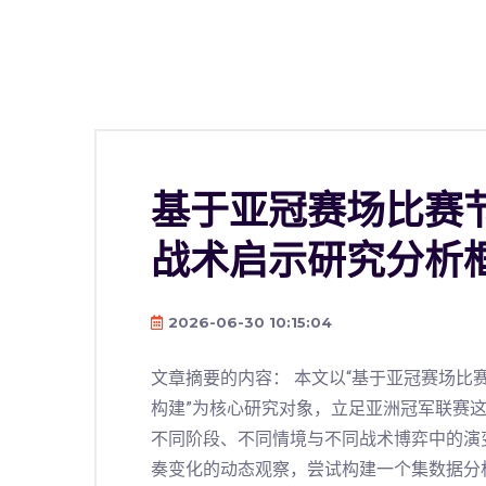
基于亚冠赛场比赛
战术启示研究分析
2026-06-30 10:15:04
文章摘要的内容： 本文以“基于亚冠赛场
构建”为核心研究对象，立足亚洲冠军联赛
不同阶段、不同情境与不同战术博弈中的演
奏变化的动态观察，尝试构建一个集数据分