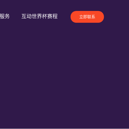
服务
互动世界杯赛程
立即联系