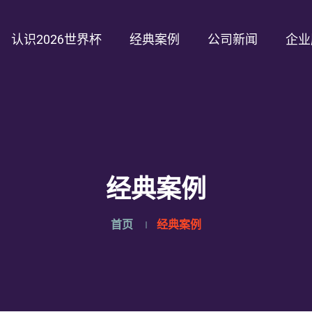
认识2026世界杯
经典案例
公司新闻
企业
经典案例
首页
经典案例