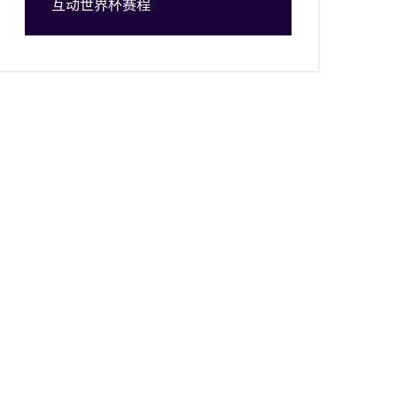
互动世界杯赛程