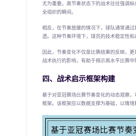
尤为重要。高节奏状态下的战术往往强调纵
全组织的瞬间。
相反，在节奏放缓的情况下，球队通常通过
透。这种节奏环境下，球员的技术稳定性和
因此，节奏变化不仅是比赛结果的反映，更
战术执行的影响，有助于揭示高水平比赛中
四、战术启示框架构建
基于对亚冠赛场比赛节奏变化的动态观察，
框架。该框架应以数据支撑为基础，以情境