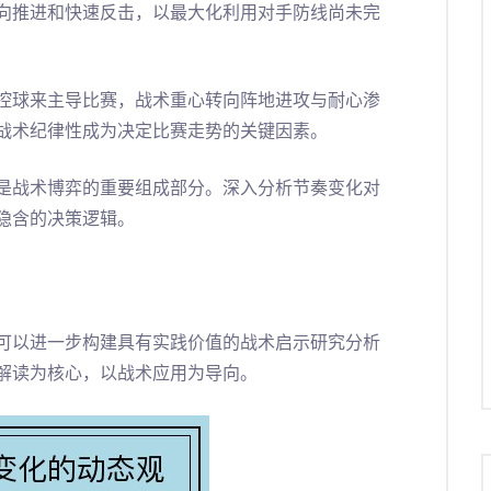
向推进和快速反击，以最大化利用对手防线尚未完
控球来主导比赛，战术重心转向阵地进攻与耐心渗
战术纪律性成为决定比赛走势的关键因素。
是战术博弈的重要组成部分。深入分析节奏变化对
隐含的决策逻辑。
可以进一步构建具有实践价值的战术启示研究分析
解读为核心，以战术应用为导向。