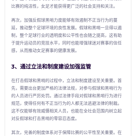
比赛的纯洁性，女足才能获得更广泛的社会支持和关注。
再次，加强反假球黑哨力度能够有效遏制不正当行为的蔓
延，推动整个足球环境的良性发展。假球和黑哨一旦得以遏
制，整个足球行业的透明度和公平性也会随之提高，这有助
于提升运动员的竞技水平，同时也能增强球迷对赛事的信任
感，从而推动女足赛事的健康发展。
3、通过立法和制度建设加强监管
在打击假球和黑哨的过程中，立法和制度建设至关重要。首
先，需要出台更加严格的法律法规，对参与假球和黑哨行为
的人员进行严厉处罚。通过法律手段对假球和黑哨行为进行
规范，使得任何有不正当行为的人都无法逃避法律的制裁。
这不仅能够有效威慑相关人员，也能在全社会范围内树立起
对反假球和打击黑哨的零容忍态度。
其次，完善的制度体系对于保障比赛的公平性至关重要。在