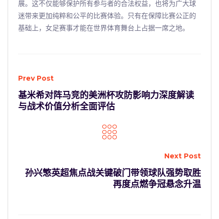
展。这不仅能够保护所有参与者的合法权益，也将为广大球
迷带来更加纯粹和公平的比赛体验。只有在保障比赛公正的
基础上，女足赛事才能在世界体育舞台上占据一席之地。
Prev Post
基米希对阵马竞的美洲杯攻防影响力深度解读
与战术价值分析全面评估
Next Post
孙兴慜英超焦点战关键破门带领球队强势取胜
再度点燃争冠悬念升温