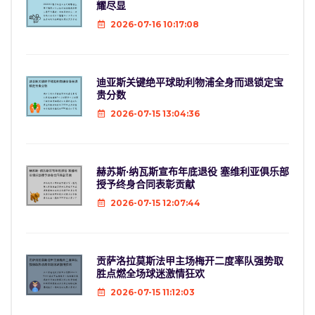
耀尽显
2026-07-16 10:17:08
迪亚斯关键绝平球助利物浦全身而退锁定宝
贵分数
2026-07-15 13:04:36
赫苏斯·纳瓦斯宣布年底退役 塞维利亚俱乐部
授予终身合同表彰贡献
2026-07-15 12:07:44
贡萨洛拉莫斯法甲主场梅开二度率队强势取
胜点燃全场球迷激情狂欢
2026-07-15 11:12:03