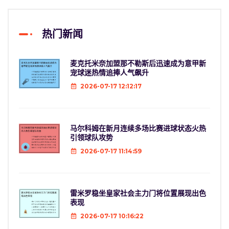
热门新闻
麦克托米奈加盟那不勒斯后迅速成为意甲新
宠球迷热情追捧人气飙升
2026-07-17 12:12:17
马尔科姆在新月连续多场比赛进球状态火热
引领球队攻势
2026-07-17 11:14:59
雷米罗稳坐皇家社会主力门将位置展现出色
表现
2026-07-17 10:16:22