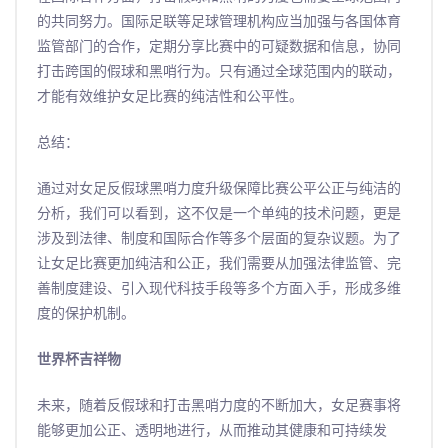
的共同努力。国际足联等足球管理机构应当加强与各国体育
监管部门的合作，定期分享比赛中的可疑数据和信息，协同
打击跨国的假球和黑哨行为。只有通过全球范围内的联动，
才能有效维护女足比赛的纯洁性和公平性。
总结：
通过对女足反假球黑哨力度升级保障比赛公平公正与纯洁的
分析，我们可以看到，这不仅是一个单纯的技术问题，更是
涉及到法律、制度和国际合作等多个层面的复杂议题。为了
让女足比赛更加纯洁和公正，我们需要从加强法律监管、完
善制度建设、引入现代科技手段等多个方面入手，形成多维
度的保护机制。
世界杯吉祥物
未来，随着反假球和打击黑哨力度的不断加大，女足赛事将
能够更加公正、透明地进行，从而推动其健康和可持续发