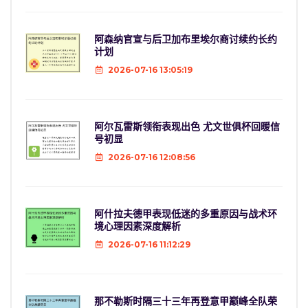
阿森纳官宣与后卫加布里埃尔商讨续约长约
计划
2026-07-16 13:05:19
阿尔瓦雷斯领衔表现出色 尤文世俱杯回暖信
号初显
2026-07-16 12:08:56
阿什拉夫德甲表现低迷的多重原因与战术环
境心理因素深度解析
2026-07-16 11:12:29
那不勒斯时隔三十三年再登意甲巅峰全队荣