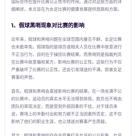
国际合作在提升比赛公正性中的作用。通过对这些方面的详
细阐述，本文旨在为女足比赛的健康发展提供思路和方案。
1、假球黑哨现象对比赛的影响
近年来，假球和黑哨问题在全球范围内屡见不鲜，女足比赛
也未能幸免。假球指的是球员或相关人员在比赛中故意进行
不正当行为，目的在于操控比赛结果。而黑哨则是指裁判员
在比赛中故意偏袒某方，影响比赛的公正性。这些行为不仅
严重破坏了比赛的公正性，还会引发球迷的不满，损害女足
赛事的声誉。
首先，假球和黑哨会直接影响比赛的结果。在一场充满不公
的比赛中，运动员的真实水平无法得到体现，胜负也不再由
团队的表现决定，而是受到外部因素的干扰。对于球员来
说，赛场上的辛勤付出和努力被不正当因素所否定，这不仅
影响了他们的职业生涯，也让球迷对赛事产生质疑。
其次，假球和黑哨的存在会严重打击女足的公众形象。女足