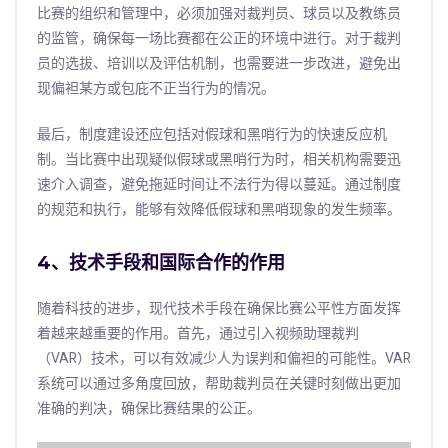
比赛的组织和管理中，必须加强对裁判员、球员以及教练员
的监管，确保每一场比赛都在公正的环境中进行。对于裁判
员的选拔、培训以及评估机制，也需要进一步改进，避免出
现偏袒某方或包庇不正当行为的情况。
最后，制度建设还应包括对假球和黑哨行为的快速反应机
制。当比赛中出现疑似假球或黑哨行为时，相关机构需要迅
速介入调查，避免拖延时间让不法行为得以蔓延。通过制度
的规范和执行，能够有效降低假球和黑哨现象的发生频率。
4、技术手段和国际合作的作用
随着科技的进步，现代技术手段在确保比赛公平性方面发挥
着越来越重要的作用。首先，通过引入视频助理裁判
（VAR）技术，可以有效减少人为误判和偏袒的可能性。VAR
系统可以通过多角度回放，帮助裁判员在关键时刻做出更加
准确的判决，确保比赛结果的公正。