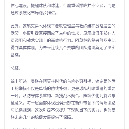
信心建设，提醒球队和球迷，红魔重返巅峰并非空谈，而是
通过系统化布局稳步推进。
此外，这笔交易也体现了曼联管理层与教练组在战略层面的
默契。冬窗引援直接回应了主帅的需求，显示出俱乐部在人
员调配和战术实现上的高效执行力。阿莫林的复兴蓝图由此
得到具体体现，为未来连续几个赛季的团队建设奠定了坚实
基础。
总结：
综上所述，曼联在阿莫林时代的首笔冬窗引援，锁定葡体后
卫的举措不仅是单纯的防线补强，更是球队战略重建的重要
一环。从防守体系重构、新援战术契合、阵容优化到复兴象
征意义，每一层面都体现出俱乐部在新帅带领下的清晰思路
与长远规划。这次引援不仅提升了球队当下的实力，也为曼
联未来几年的稳健发展提供了保障。