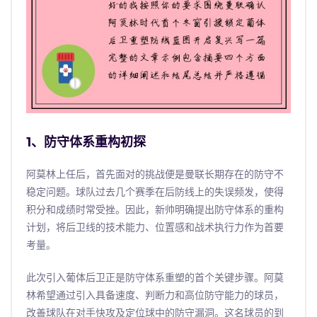
1、防守体系重构初探
阿莫林上任后，首先面对的挑战便是曼联长期存在的防守不
稳定问题。球队过去几个赛季在后防线上的失误频发，使得
积分和成绩时常受挫。因此，新帅明确提出防守体系的重构
计划，将后卫线的技术能力、位置感和战术执行力作为首要
考量。
此次引入葡体后卫正是防守体系重塑的首个关键步骤。阿莫
林希望通过引入具备速度、判断力和高位防守能力的球员，
改善球队在对手快攻及定位球中的防守漏洞。这名球员的到