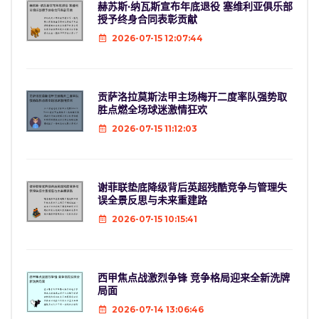
赫苏斯·纳瓦斯宣布年底退役 塞维利亚俱乐部
授予终身合同表彰贡献
2026-07-15 12:07:44
贡萨洛拉莫斯法甲主场梅开二度率队强势取
胜点燃全场球迷激情狂欢
2026-07-15 11:12:03
谢菲联垫底降级背后英超残酷竞争与管理失
误全景反思与未来重建路
2026-07-15 10:15:41
西甲焦点战激烈争锋 竞争格局迎来全新洗牌
局面
2026-07-14 13:06:46