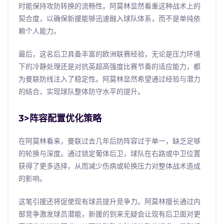
时能保持攻防转换的流畅性。阿莫林显然看重这种战术上的
契合度，以确保新援能够迅速融入球队体系，而不是单纯依
赖个人能力。
最后，这名后卫具备丰富的欧洲联赛经验，无论是压力环境
下的冷静处理还是对抗英超高强度比赛节奏的适应能力，都
为曼联防线注入了稳定性。阿莫林显然希望通过经验与潜力
的结合，实现球队整体防守水平的提升。
3>阵容配置优化策略
在阿莫林看来，曼联过去几年后防阵容过于单一，缺乏足够
的轮换与深度。通过锁定葡体后卫，球队在右路或中卫位置
获得了更多选择，从而减少伤病或轮换压力对整体战术造成
的影响。
这笔引援还将促使现有球员提升竞争力。阿莫林擅长通过内
部竞争激发球员潜能，新援的到来无疑会让现有后卫面对更