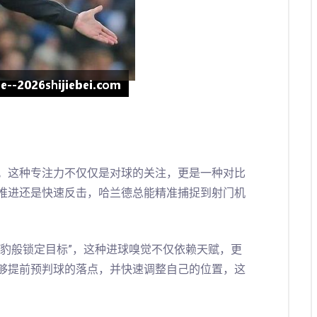
。这种专注力不仅仅是对球的关注，更是一种对比
推进还是快速反击，哈兰德总能精准捕捉到射门机
猎豹般锁定目标”，这种进球嗅觉不仅依赖天赋，更
够提前预判球的落点，并快速调整自己的位置，这