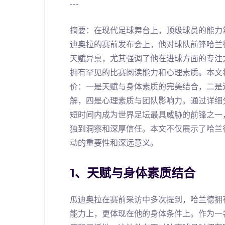
---
摘要：在现代足球舞台上，顶级球员的能力
迪奥拉的赛前发布会上，他对球队前锋哈兰
天赋异禀，尤其强调了他在进球方面的专注
拥有罕见的比赛阅读能力和心理素质。本文
价：一是天赋与身体素质的完美结合，二是
解，四是心理素质与团队影响力。通过详细
短时间内成为世界足坛最具威胁的前锋之一
独到洞察和深厚信任。本文不仅展示了哈兰
动的重要性和深远意义。
1、天赋与身体素质结合
瓜迪奥拉在赛前采访中多次提到，哈兰德拥
能力上，更体现在他的身体条件上。作为一