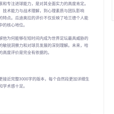
禀和专注进球能力，是对其全面实力的高度肯定。
、技术能力与战术理解，到心理素质与团队影响
的特点。瓜迪奥拉的评价不仅反映了哈兰德个人能
中的核心地位。
解他为何能够在短时间内成为世界足坛最具威胁的
的敏锐洞察力和对球员发展的深刻理解。未来，哈
的高度评价是完全有依据的。
接近完整3000字的版本，每个自然段更加详细生
和学术感十足。