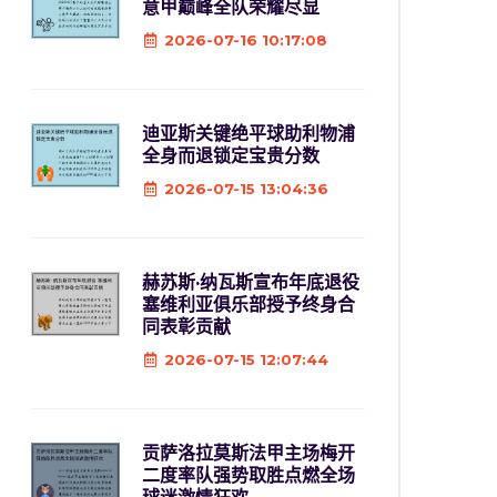
意甲巅峰全队荣耀尽显
2026-07-16 10:17:08
迪亚斯关键绝平球助利物浦
全身而退锁定宝贵分数
2026-07-15 13:04:36
赫苏斯·纳瓦斯宣布年底退役
塞维利亚俱乐部授予终身合
同表彰贡献
2026-07-15 12:07:44
贡萨洛拉莫斯法甲主场梅开
二度率队强势取胜点燃全场