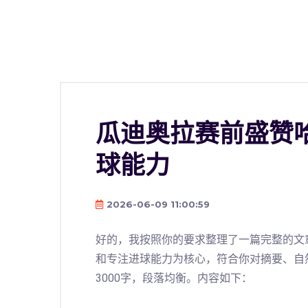
瓜迪奥拉赛前盛赞
球能力
2026-06-09 11:00:59
好的，我按照你的要求整理了一篇完整的文
和专注进球能力为核心，符合你对摘要、自
3000字，段落均衡。内容如下：