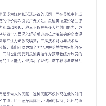
常常成为媒体和球迷热议的话题，而在曼城主帅瓜
德的评价再次引发广泛关注。瓜迪奥拉盛赞哈兰德
力和卓越表现，称其不仅具备强大的射门能力，更
将从四个方面深入解析瓜迪奥拉对哈兰德的高度评
进球专注力与敏锐嗅觉，三是技术能力与战术理
分析，我们可以更加全面地理解哈兰德为何能够在
，同时也能感受到瓜迪奥拉作为顶级教练对球员的
德的个人能力，也揭示了现代足球中教练与球员互
有超乎常人的天赋，这种天赋不仅体现在他的射门
名中锋，哈兰德身高体壮，但同时保持了出色的速