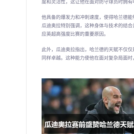
度和灵活性，这让他在面对防守球员时拥有
他具备的爆发力和冲刺速度，使得哈兰德能
瓜迪奥拉特别强调，这种身体与技术的结合
应英超高强度比赛的重要原因。
此外，瓜迪奥拉指出，哈兰德的天赋不仅仅
同样卓越。这种能力使他在面对复杂局面时