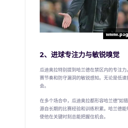
2、进球专注力与敏锐嗅觉
瓜迪奥拉特别提到哈兰德在禁区内的专注力
赛节奏和防守漏洞的敏锐感知。无论是低速
会。
在多个场合中，瓜迪奥拉都形容哈兰德“如
源自长期的比赛经验和训练积累。哈兰德能
使他在关键时刻总能把握住机会。