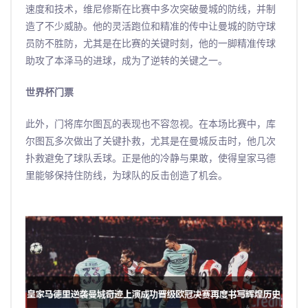
速度和技术，维尼修斯在比赛中多次突破曼城的防线，并制
造了不少威胁。他的灵活跑位和精准的传中让曼城的防守球
员防不胜防，尤其是在比赛的关键时刻，他的一脚精准传球
助攻了本泽马的进球，成为了逆转的关键之一。
世界杯门票
此外，门将库尔图瓦的表现也不容忽视。在本场比赛中，库
尔图瓦多次做出了关键扑救，尤其是在曼城反击时，他几次
扑救避免了球队丢球。正是他的冷静与果敢，使得皇家马德
里能够保持住防线，为球队的反击创造了机会。