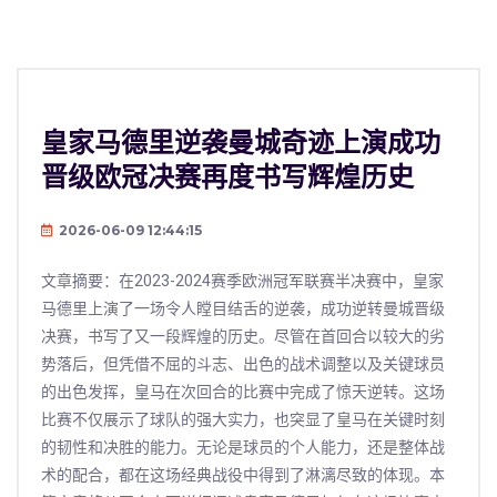
皇家马德里逆袭曼城奇迹上演成功
晋级欧冠决赛再度书写辉煌历史
2026-06-09 12:44:15
文章摘要：在2023-2024赛季欧洲冠军联赛半决赛中，皇家
马德里上演了一场令人瞠目结舌的逆袭，成功逆转曼城晋级
决赛，书写了又一段辉煌的历史。尽管在首回合以较大的劣
势落后，但凭借不屈的斗志、出色的战术调整以及关键球员
的出色发挥，皇马在次回合的比赛中完成了惊天逆转。这场
比赛不仅展示了球队的强大实力，也突显了皇马在关键时刻
的韧性和决胜的能力。无论是球员的个人能力，还是整体战
术的配合，都在这场经典战役中得到了淋漓尽致的体现。本