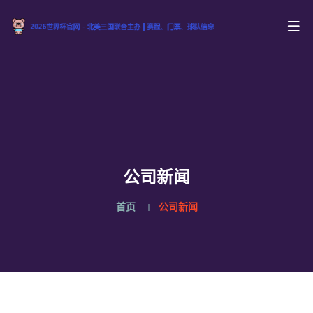
公司新闻
首页
公司新闻