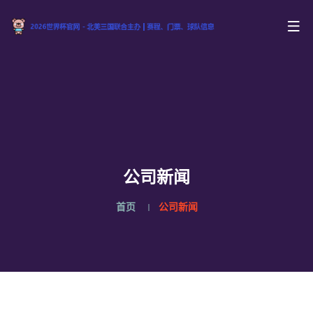
公司新闻
首页
公司新闻