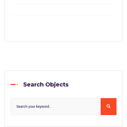
Search Objects