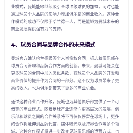
业模式，曼城能够继续吸引全球顶级球员的加盟，同时也能
通过球员个人品牌的影响力增加俱乐部的商业收入。这种合
作模式的成功不仅限于哈兰德一人，而是能够为曼城未来的
商业发展提供强有力的支持。
4、球员合同与品牌合作的未来模式
曼城官方确认哈兰德续签个人肖像权合同，标志着俱乐部在
球员合同管理和品牌合作方面的创新。未来，曼城可能会在
更多球员的合同中加入类似条款，将球员个人品牌的开发和
商业价值的提升作为合同的一部分。这不仅为球员带来了更
高的收入，也为俱乐部带来了更多的商业机会。
通过这种商业合作升级，曼城也为其他俱乐部提供了一个可
借鉴的商业模式。随着足球产业逐渐向更高层次的发展，俱
乐部和球员之间的合作关系将不再仅仅停留在球场上，更多
的合作将延伸到品牌代言、媒体曝光以及跨界合作等多个领
域。这种合作模式将进一步改变足球俱乐部的运营方式，也