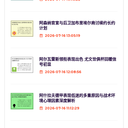
阿森纳官宣与后卫加布里埃尔商讨续约长约
计划
2026-07-16 13:05:19
阿尔瓦雷斯领衔表现出色 尤文世俱杯回暖信
号初显
2026-07-16 12:08:56
阿什拉夫德甲表现低迷的多重原因与战术环
境心理因素深度解析
2026-07-16 11:12:29