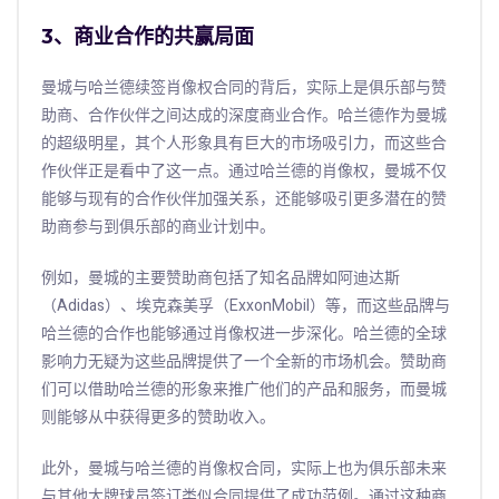
3、商业合作的共赢局面
曼城与哈兰德续签肖像权合同的背后，实际上是俱乐部与赞
助商、合作伙伴之间达成的深度商业合作。哈兰德作为曼城
的超级明星，其个人形象具有巨大的市场吸引力，而这些合
作伙伴正是看中了这一点。通过哈兰德的肖像权，曼城不仅
能够与现有的合作伙伴加强关系，还能够吸引更多潜在的赞
助商参与到俱乐部的商业计划中。
例如，曼城的主要赞助商包括了知名品牌如阿迪达斯
（Adidas）、埃克森美孚（ExxonMobil）等，而这些品牌与
哈兰德的合作也能够通过肖像权进一步深化。哈兰德的全球
影响力无疑为这些品牌提供了一个全新的市场机会。赞助商
们可以借助哈兰德的形象来推广他们的产品和服务，而曼城
则能够从中获得更多的赞助收入。
此外，曼城与哈兰德的肖像权合同，实际上也为俱乐部未来
与其他大牌球员签订类似合同提供了成功范例。通过这种商