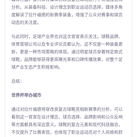
分析。从装备科技、设计理念到职业运动员选择，媒体多角
度解读了拉什福德的新赛季装备，增强了公众对赛事和球员
动态的关注度。
与此同时，足球产业界也对这次官宣表示关注。球鞋品牌、
体育营销公司以及专业评论员都认为，这不仅是一种装备更
新，更是一种市场策略的体现。通过明星球员穿着特定款式
球靴，品牌能够获得更高曝光率和口碑传播效果，对整个足
球产业生态产生积极影响。
总结：
世界杯举办城市
通过对拉什福德将穿改良复古球靴亮相新赛季的分析，可以
看到这一官宣在设计理念、球员选择、品牌影响和公众反响
等方面都具有深远意义。球靴的复古元素和现代科技融合，
不仅提升了比赛表现，也体现了职业运动员对个人风格和舒