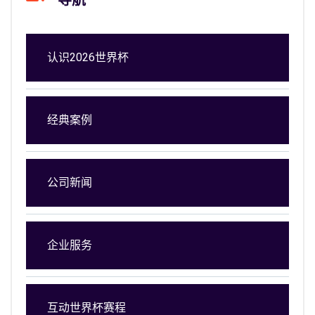
认识2026世界杯
经典案例
公司新闻
企业服务
互动世界杯赛程