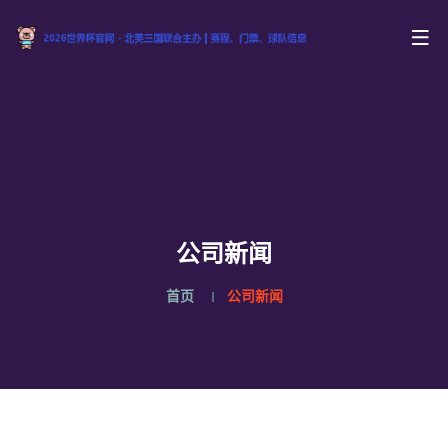
公司新闻
首页
公司新闻